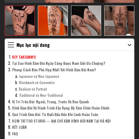
Mục lục nội dung
KEY TAKEAWAYS
Tại Sao Hình Xăm Đùi Ngày Càng Được Nam Giới Ưa Chuộng?
Phong Cách Nào Phù Hợp Nhất Với Hình Xăm Đùi Nam?
Japanese và Neo-Japanese
Blackwork và Geometric
Realism và Portrait
Traditional và Neo-Traditional
Vị Trí Trên Đùi: Ngoài, Trong, Trước Và Bao Quanh
Hình Xăm Đùi Và Hành Trình Xây Dựng Bộ Xăm Chân Hoàn Chỉnh
Quá Trình Xăm Đùi: Từ Buổi Đầu Đến Khi Lành Hoàn Toàn
H2M TATTOO STUDIO — ĐỊA CHỈ XĂM HÌNH ĐÙI NAM TẠI HÀ NỘI
KẾT LUẬN
FAQ