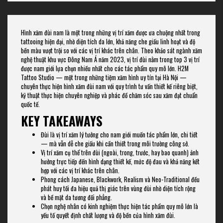
Hình xăm đùi nam là một trong những vị trí xăm được ưa chuộng nhất trong
tattooing hiện đại, nhờ diện tích da lớn, khả năng che giấu linh hoạt và độ
bền màu vượt trội so với các vị trí khác trên chân. Theo khảo sát ngành xăm
nghệ thuật khu vực Đông Nam Á năm 2023, vị trí đùi nằm trong top 3 vị trí
được nam giới lựa chọn nhiều nhất cho các tác phẩm quy mô lớn. H2M
Tattoo Studio — một trong những tiệm xăm hình uy tín tại Hà Nội —
chuyên thực hiện hình xăm đùi nam với quy trình tư vấn thiết kế riêng biệt,
kỹ thuật thực hiện chuyên nghiệp và phác đồ chăm sóc sau xăm đạt chuẩn
quốc tế.
KEY TAKEAWAYS
Đùi là vị trí xăm lý tưởng cho nam giới muốn tác phẩm lớn, chi tiết
— mà vẫn dễ che giấu khi cần thiết trong môi trường công sở.
Vị trí xăm cụ thể trên đùi (ngoài, trong, trước, hay bao quanh) ảnh
hưởng trực tiếp đến hình dạng thiết kế, mức độ đau và khả năng kết
hợp với các vị trí khác trên chân.
Phong cách Japanese, Blackwork, Realism và Neo-Traditional đều
phát huy tối đa hiệu quả thị giác trên vùng đùi nhờ diện tích rộng
và bề mặt da tương đối phẳng.
Chọn nghệ nhân có kinh nghiệm thực hiện tác phẩm quy mô lớn là
yếu tố quyết định chất lượng và độ bền của hình xăm đùi.