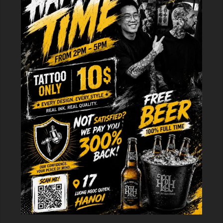
So với
hình xăm mắt cá chân nam
hay
hình xăm bàn chân nam
, hình xăm
đùi duy trì độ sắc nét tốt hơn đáng kể qua nhiều năm. Da vùng đùi dày hơn,
ít chịu tác động của ma sát từ giày dép và quần áo, đồng thời ít bị ảnh
hưởng bởi tình trạng phù nề do trọng lực như vùng mắt cá và bàn chân.
Nam giới muốn tác phẩm giữ màu sắc và đường nét sắc bén theo thời gian
thường chọn vùng đùi chính vì lý do này.
Yếu tố quan trọng không kém là sự linh hoạt trong việc che giấu. Một hình
xăm phủ kín cả mảng đùi ngoài có thể hoàn toàn vô hình dưới quần tây
trong môi trường công sở, nhưng hiện diện đầy đủ khi mặc quần short hay
đồ bơi. Đây là lợi thế mà các vị trí như cổ tay hay cẳng tay không thể cung
cấp.