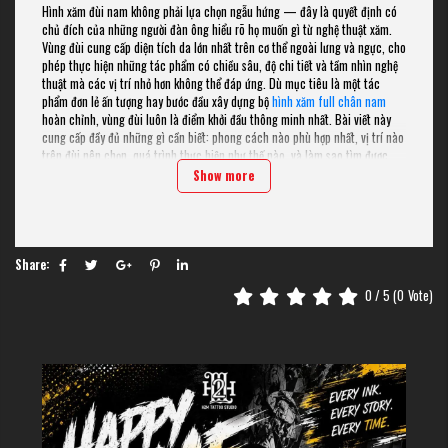
Hình xăm đùi nam không phải lựa chọn ngẫu hứng — đây là quyết định có
chủ đích của những người đàn ông hiểu rõ họ muốn gì từ nghệ thuật xăm.
Vùng đùi cung cấp diện tích da lớn nhất trên cơ thể ngoài lưng và ngực, cho
phép thực hiện những tác phẩm có chiều sâu, độ chi tiết và tầm nhìn nghệ
thuật mà các vị trí nhỏ hơn không thể đáp ứng. Dù mục tiêu là một tác
phẩm đơn lẻ ấn tượng hay bước đầu xây dựng bộ
hình xăm full chân nam
hoàn chỉnh, vùng đùi luôn là điểm khởi đầu thông minh nhất. Bài viết này
cung cấp đầy đủ những gì cần biết: phong cách nào phù hợp nhất, vị trí nào
trên đùi nên chọn, quá trình thực hiện như thế nào, và làm sao tìm được
nghệ nhân đủ trình độ để biến ý tưởng thành hiện thực.
Show more
Tại Sao Hình Xăm Đùi Ngày Càng
Được Nam Giới Ưa Chuộng?
Share:
Hình xăm đùi nam đã chuyển từ lựa chọn của thiểu số thành xu hướng chủ
đạo trong cộng đồng tattooing Việt Nam — và lý do không chỉ đơn giản là
0
/ 5 (
0
Vote)
thẩm mỹ. Vùng đùi sở hữu những ưu điểm kỹ thuật mà rất ít vị trí khác trên
cơ thể có được.
Diện tích da vùng đùi là một trong những bề mặt rộng và nhất quán nhất
trên cơ thể nam giới, cho phép nghệ nhân thực hiện tác phẩm phức tạp với
độ chi tiết cao mà không bị giới hạn bởi không gian. Bề mặt da phẳng, ít nếp
nhăn và ít tiếp xúc trực tiếp với ánh nắng mặt trời hơn so với các vị trí như
bàn tay hay cổ — đây là hai yếu tố ảnh hưởng lớn đến độ bền của mực xăm
theo thời gian.