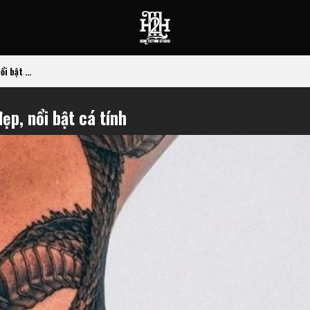
i bật ...
p, nổi bật cá tính