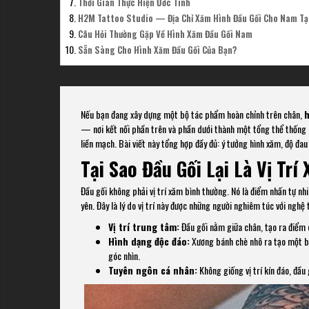
Thời Gian Thực Hiện Ước Tính
H2M Tattoo Studio — Địa Chỉ Xăm Hình Đầu Gối Cho Nam Tạ
Câu Hỏi Thường Gặp Về Hình Xăm Đầu Gối Nam
Sẵn Sàng Cho Hình Xăm Đầu Gối Của Bạn?
Nếu bạn đang xây dựng một bộ tác phẩm hoàn chỉnh trên chân,
h
— nơi kết nối phần trên và phần dưới thành một tổng thể thống n
liền mạch. Bài viết này tổng hợp đầy đủ: ý tưởng hình xăm, độ đau
Tại Sao Đầu Gối Lại Là Vị Trí
Đầu gối không phải vị trí xăm bình thường. Nó là điểm nhấn tự nh
yên. Đây là lý do vị trí này được những người nghiêm túc với nghệ
Vị trí trung tâm:
Đầu gối nằm giữa chân, tạo ra điểm 
Hình dạng độc đáo:
Xương bánh chè nhô ra tạo một bề
góc nhìn.
Tuyên ngôn cá nhân:
Không giống vị trí kín đáo, đầu 