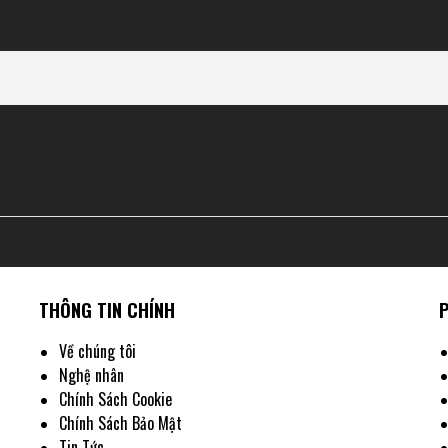
THÔNG TIN CHÍNH
Về chúng tôi
Nghệ nhân
Chính Sách Cookie
Chính Sách Bảo Mật
i Phù Hợp Với Nam Giới
Tin Tức