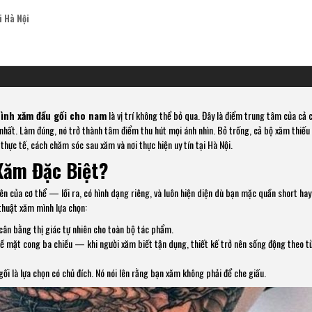
i Hà Nội
ình xăm đầu gối cho nam
là vị trí không thể bỏ qua. Đây là điểm trung tâm của cả 
hất. Làm đúng, nó trở thành tâm điểm thu hút mọi ánh nhìn. Bỏ trống, cả bộ xăm thiếu 
 thực tế, cách chăm sóc sau xăm và nơi thực hiện uy tín tại Hà Nội.
 Xăm Đặc Biệt?
iên của cơ thể — lồi ra, có hình dạng riêng, và luôn hiện diện dù bạn mặc quần short ha
 thuật xăm mình lựa chọn:
cân bằng thị giác tự nhiên cho toàn bộ tác phẩm.
 mặt cong ba chiều — khi người xăm biết tận dụng, thiết kế trở nên sống động theo t
gối là lựa chọn có chủ đích. Nó nói lên rằng bạn xăm không phải để che giấu.