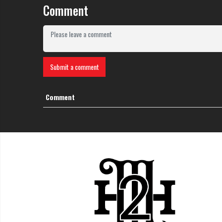
Comment
Submit a comment
Comment
Phong Cách Hình Xăm Đầu Gố