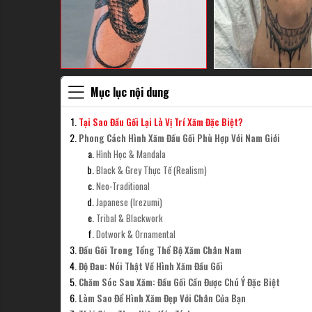
Mục lục nội dung
Tại Sao Đầu Gối Lại Là Vị Trí Xăm Đặc Biệt?
Phong Cách Hình Xăm Đầu Gối Phù Hợp Với Nam Giới
Hình Học & Mandala
Black & Grey Thực Tế (Realism)
Neo-Traditional
Japanese (Irezumi)
Tribal & Blackwork
Dotwork & Ornamental
Đầu Gối Trong Tổng Thể Bộ Xăm Chân Nam
Độ Đau: Nói Thật Về Hình Xăm Đầu Gối
Chăm Sóc Sau Xăm: Đầu Gối Cần Được Chú Ý Đặc Biệt
Làm Sao Để Hình Xăm Đẹp Với Chân Của Bạn