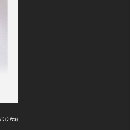
/ 5 (
0
Vote)