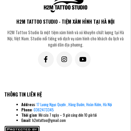
H2M TATTOO STUDIO - TIỆM XĂM HÌNH TẠI HÀ NỘI
H2M Tattoo Studio là một tiệm xăm hình và xỏ khuyên chất lượng tại Hà
Nội, Việt Nam. Studio nổi tiếng với dịch vụ xăm hình cho khách du lịch và
người dân địa phương.
THÔNG TIN LIÊN HỆ
Address
:
17 Lương Ngọc Quyến , Hàng Buồm, Hoàn Kiếm, Hà Nội
Phone
:
0362473345
Thời gian
: Mở cửa 7 ngày – 9 giờ sáng đến 10 giờ tối
Email
: h2mtattoo@gmail.com