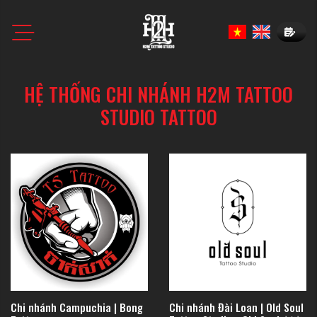
Book N
HỆ THỐNG CHI NHÁNH H2M TATTOO
STUDIO TATTOO
Chi nhánh Campuchia | Bong
Chi nhánh Đài Loan | Old Soul