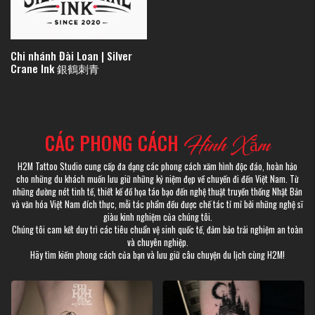
Chi nhánh Đài Loan | Silver
Crane Ink 銀鶴刺青
CÁC PHONG CÁCH
Hình Xăm
H2M Tattoo Studio cung cấp đa dạng các phong cách xăm hình độc đáo, hoàn hảo
cho những du khách muốn lưu giữ những kỷ niệm đẹp về chuyến đi đến Việt Nam. Từ
những đường nét tinh tế, thiết kế đồ họa táo bạo đến nghệ thuật truyền thống Nhật Bản
và văn hóa Việt Nam đích thực, mỗi tác phẩm đều được chế tác tỉ mỉ bởi những nghệ sĩ
giàu kinh nghiệm của chúng tôi.
Chúng tôi cam kết duy trì các tiêu chuẩn vệ sinh quốc tế, đảm bảo trải nghiệm an toàn
và chuyên nghiệp.
Hãy tìm kiếm phong cách của bạn và lưu giữ câu chuyện du lịch cùng H2M!