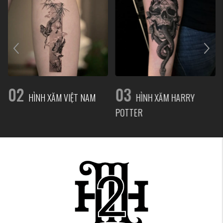
02
03
HÌNH XĂM VIỆT NAM
HÌNH XĂM HARRY
POTTER