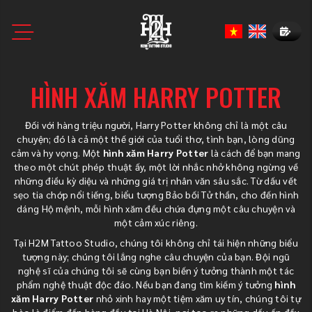
Book N
HÌNH XĂM HARRY POTTER
Đối với hàng triệu người, Harry Potter không chỉ là một câu
chuyện; đó là cả một thế giới của tuổi thơ, tình bạn, lòng dũng
cảm và hy vọng. Một
hình xăm Harry Potter
là cách để bạn mang
theo một chút phép thuật ấy, một lời nhắc nhở không ngừng về
những điều kỳ diệu và những giá trị nhân văn sâu sắc. Từ dấu vết
sẹo tia chớp nổi tiếng, biểu tượng Bảo bối Tử thần, cho đến hình
dáng Hộ mệnh, mỗi hình xăm đều chứa đựng một câu chuyện và
một cảm xúc riêng.
Tại H2M Tattoo Studio, chúng tôi không chỉ tái hiện những biểu
tượng này; chúng tôi lắng nghe câu chuyện của bạn. Đội ngũ
nghệ sĩ của chúng tôi sẽ cùng bạn biến ý tưởng thành một tác
phẩm nghệ thuật độc đáo. Nếu bạn đang tìm kiếm ý tưởng
hình
xăm Harry Potter
nhỏ xinh hay một tiệm xăm uy tín, chúng tôi tự