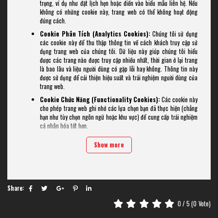
trọng, ví dụ như đặt lịch hẹn hoặc điền vào biểu mẫu liên hệ. Nếu
không có những cookie này, trang web có thể không hoạt động
đúng cách.
Cookie Phân Tích (Analytics Cookies):
Chúng tôi sử dụng
các cookie này để thu thập thông tin về cách khách truy cập sử
dụng trang web của chúng tôi. Dữ liệu này giúp chúng tôi hiểu
được các trang nào được truy cập nhiều nhất, thời gian ở lại trang
là bao lâu và liệu người dùng có gặp lỗi hay không. Thông tin này
được sử dụng để cải thiện hiệu suất và trải nghiệm người dùng của
trang web.
Cookie Chức Năng (Functionality Cookies):
Các cookie này
cho phép trang web ghi nhớ các lựa chọn bạn đã thực hiện (chẳng
hạn như tùy chọn ngôn ngữ hoặc khu vực) để cung cấp trải nghiệm
cá nhân hóa tốt hơn.
Cookie Tiếp Thị và Quảng Cáo (Marketing & Advertising
Show more
Cookies):
Những cookie này có thể được đặt bởi chúng tôi hoặc
các đối tác quảng cáo của chúng tôi. Chúng được sử dụng để xây
dựng hồ sơ sở thích của bạn và hiển thị quảng cáo phù hợp với bạn
trên các trang web khác.
3. Các lựa chọn về cookie của bạn
Share:
0
/ 5 (
0
Vote)
Khi truy cập trang web của chúng tôi lần đầu, bạn sẽ được yêu cầu đồng ý
với việc sử dụng cookie. Bạn có quyền chấp nhận hoặc từ chối các loại