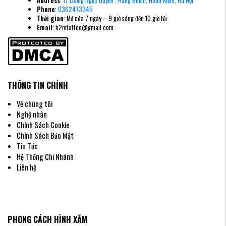
Address
:
17 Lương Ngọc Quyến , Hàng Buồm, Hoàn Kiếm, Hà Nội
Phone
:
0362473345
Thời gian
: Mở cửa 7 ngày – 9 giờ sáng đến 10 giờ tối
Email
: h2mtattoo@gmail.com
THÔNG TIN CHÍNH
Về chúng tôi
Nghệ nhân
Chính Sách Cookie
Chính Sách Bảo Mật
Tin Tức
Hệ Thống Chi Nhánh
Liên hệ
PHONG CÁCH HÌNH XĂM