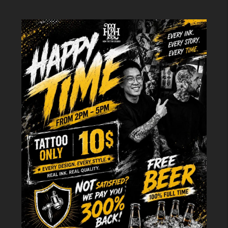
cookie khác nhau (trừ cookie cần thiết).
Bạn cũng có thể quản lý và xóa cookie bất cứ lúc nào thông qua cài đặt
trình duyệt của mình. Tuy nhiên, việc tắt một số loại cookie có thể ảnh
hưởng đến trải nghiệm của bạn trên trang web và khiến một số tính năng
không hoạt động đúng.
4. Thay đổi chính sách cookie này
Chúng tôi có thể cập nhật Chính sách Cookie này theo thời gian để phản
ánh các thay đổi trong cách chúng tôi sử dụng cookie. Bất kỳ thay đổi nào
cũng sẽ được đăng trên trang này.
5. Liên hệ với chúng tôi
Nếu bạn có bất kỳ câu hỏi nào về chính sách này, vui lòng liên hệ với chúng
tôi tại:
Địa chỉ: 17 Lương Ngọc Quyến, Hàng Buồm, Hoàn Kiếm, Hà Nội
Cập nhật lần cuối:
19/08/2025