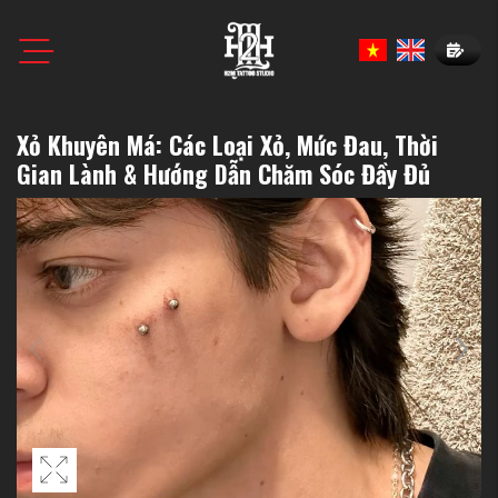
Book N
Xỏ Khuyên Má: Các Loại Xỏ, Mức Đau, Thời
Gian Lành & Hướng Dẫn Chăm Sóc Đầy Đủ