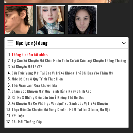
Mục lục nội dung
Thông tin tóm tắt chính:
Tại Sao Xỏ Khuyên Má Khác Hoàn Toàn So Với Các Loại Khuyên Thông Thường
Xỏ Khuyên Má Là Gì?
Cấu Trúc Vùng Má: Tại Sao Vị Trí Xỏ Không Thể Chỉ Dựa Vào Thẩm Mỹ
Mức Độ Đau & Quy Trình Thực Hiện
Thời Gian Lành Của Khuyên Má
Chăm Sóc Khuyên Má: Quy Trình Hằng Ngày Chính Xác
Rủi Ro & Những Điều Cần Lưu Ý Không Thể Bỏ Qua
Xỏ Khuyên Má Có Phù Hợp Với Bạn? So Sánh Các Vị Trí Xỏ Khuyên
Thực Hiện Xỏ Khuyên Má Đúng Chuẩn - H2M Tattoo Studio, Hà Nội
Kết Luận
Câu Hỏi Thường Gặp