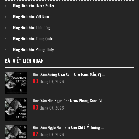
Blog Hình Xăm Harry Potter
Blog Hình Xăm Việt Nam
Blog Hình Xăm Thú Cưng
Blog Hình Xăm Trung Quốc
Blog Hình Xăm Phong Thủy
BÀI VIẾT LIÊN QUAN
Hình Xăm Xương Quai Xanh Cho Nam: Mẫu, Vị ...
03
thang 07, 2026
Hình Xăm Nửa Ngực Cho Nam: Phong Cách, Vị ...
03
thang 07, 2026
Hình Xăm Ngực Nam Nhỏ Cực Chất: Ý Tưởng ...
02
thang 07, 2026
Cấu Trúc Vùng Má: Tại Sao Vị Trí Xỏ