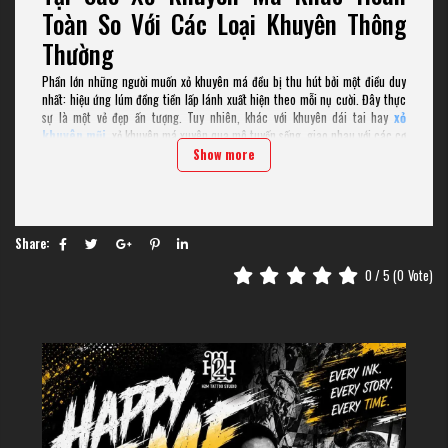
Toàn So Với Các Loại Khuyên Thông
Thường
Phần lớn những người muốn xỏ khuyên má đều bị thu hút bởi một điều duy
nhất: hiệu ứng lúm đồng tiền lấp lánh xuất hiện theo mỗi nụ cười. Đây thực
sự là một vẻ đẹp ấn tượng. Tuy nhiên, khác với khuyên dái tai hay
xỏ
khuyên mũi
, xỏ khuyên má xuyên qua mô tuyến sống, giao nhau với các cơ
đang hoạt động và nằm chỉ cách động mạch cùng ống tuyến nước bọt vài
Show more
milimet. Điều này khiến xỏ khuyên má trở thành một trong những
vị trí xỏ
khuyên
đòi hỏi kỹ thuật cao nhất trong toàn bộ lĩnh vực xỏ khuyên mặt.
Share:
0
/ 5 (
0
Vote)