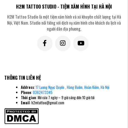
cơ tổn thương răng, nướu và cơ mặt tăng cao đáng kể.
H2M TATTOO STUDIO - TIỆM XĂM HÌNH TẠI HÀ NỘI
Lưu ý quan trọng: Khách hàng đến với một vị trí lý tưởng cố định trong đầu
cần sẵn sàng chấp nhận rằng giải phẫu an toàn - chứ không phải sở thích cá
H2M Tattoo Studio là một tiệm xăm hình và xỏ khuyên chất lượng tại Hà
nhân - mới là yếu tố quyết định vị trí xỏ.
Nội, Việt Nam. Studio nổi tiếng với dịch vụ xăm hình cho khách du lịch và
người dân địa phương.
THÔNG TIN LIÊN HỆ
Address
:
17 Lương Ngọc Quyến , Hàng Buồm, Hoàn Kiếm, Hà Nội
Phone
:
0362473345
Thời gian
: Mở cửa 7 ngày – 9 giờ sáng đến 10 giờ tối
Email
: h2mtattoo@gmail.com