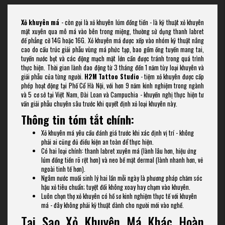
Xỏ khuyên má
- còn gọi là xỏ khuyên lúm đồng tiền - là kỹ thuật xỏ khuyên
mặt xuyên qua mô má vào bên trong miệng, thường sử dụng thanh labret
đế phẳng cỡ 14G hoặc 16G. Xỏ khuyên má được xếp vào nhóm kỹ thuật nâng
cao do cấu trúc giải phẫu vùng má phức tạp, bao gồm ống tuyến mang tai,
tuyến nước bọt và các động mạch mặt lớn cần được tránh trong quá trình
thực hiện. Thời gian lành dao động từ 3 tháng đến 1 năm tùy loại khuyên và
giải phẫu của từng người.
H2M Tattoo Studio
- tiệm xỏ khuyên được cấp
phép hoạt động tại Phố Cổ Hà Nội, với hơn 9 năm kinh nghiệm trong ngành
và 5 cơ sở tại Việt Nam, Đài Loan và Campuchia - khuyến nghị thực hiện tư
vấn giải phẫu chuyên sâu trước khi quyết định xỏ loại khuyên này.
Thông tin tóm tắt chính:
Xỏ khuyên má yêu cầu đánh giá trước khi xác định vị trí - không
phải ai cũng đủ điều kiện an toàn để thực hiện.
Có hai loại chính: thanh labret xuyên má (lành lâu hơn, hiệu ứng
lúm đồng tiền rõ rệt hơn) và neo bề mặt dermal (lành nhanh hơn, vẻ
ngoài tinh tế hơn).
Ngâm nước muối sinh lý hai lần mỗi ngày là phương pháp chăm sóc
hậu xỏ tiêu chuẩn; tuyệt đối không xoay hay chạm vào khuyên.
Luôn chọn thợ xỏ khuyên có hồ sơ kinh nghiệm thực tế với khuyên
má - đây không phải kỹ thuật dành cho người mới vào nghề.
Tại Sao Xỏ Khuyên Má Khác Hoàn