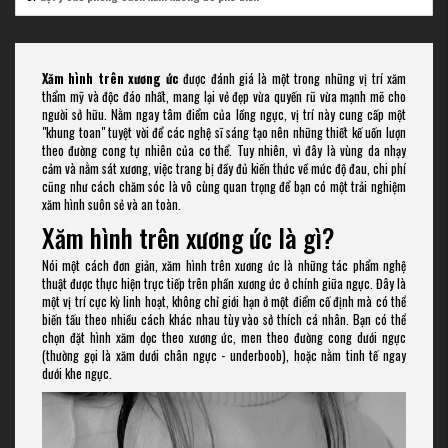
Xăm hình trên xương ức
được đánh giá là một trong những vị trí xăm
thẩm mỹ và độc đáo nhất, mang lại vẻ đẹp vừa quyến rũ vừa mạnh mẽ cho
người sở hữu. Nằm ngay tâm điểm của lồng ngực, vị trí này cung cấp một
"khung toan" tuyệt vời để các nghệ sĩ sáng tạo nên những thiết kế uốn lượn
theo đường cong tự nhiên của cơ thể. Tuy nhiên, vì đây là vùng da nhạy
cảm và nằm sát xương, việc trang bị đầy đủ kiến thức về mức độ đau, chi phí
cũng như cách chăm sóc là vô cùng quan trọng để bạn có một trải nghiệm
xăm hình suôn sẻ và an toàn.
Xăm hình trên xương ức là gì?
Nói một cách đơn giản, xăm hình trên xương ức là những tác phẩm nghệ
thuật được thực hiện trực tiếp trên phần xương ức ở chính giữa ngực. Đây là
một vị trí cực kỳ linh hoạt, không chỉ giới hạn ở một điểm cố định mà có thể
biến tấu theo nhiều cách khác nhau tùy vào sở thích cá nhân. Bạn có thể
chọn đặt hình xăm dọc theo xương ức, men theo đường cong dưới ngực
(thường gọi là xăm dưới chân ngực - underboob), hoặc nằm tinh tế ngay
dưới khe ngực.