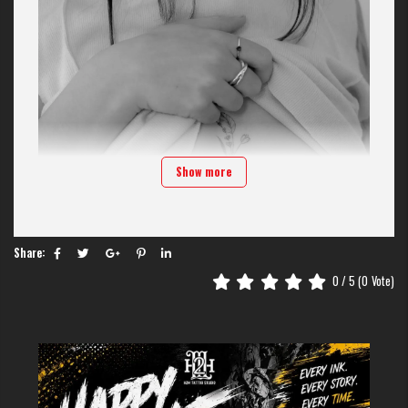
Show more
Share:
0
/ 5 (
0
Vote)