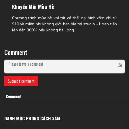
Khuyến Mãi Mùa Hè
Chương trình mùa hè với tất cả thể loại hình xăm chỉ từ
$10 và miễn phí không giới hạn bia tại studio - Hoàn tiền
lên đến 300% nếu không hài lòng.
Comment
Submit a comment
Comment
Xăm dưới chân ngực – Vị trí "vàng" giúp tôn vinh những đường cong quyến
rũ và nét nữ tính tinh tế cho phái đẹp.
DANH MỤC PHONG CÁCH XĂM
Xăm chính giữa xương ức