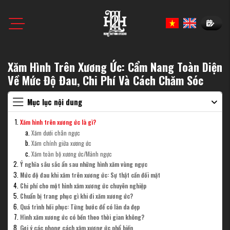
Book N
Xăm Hình Trên Xương Ức: Cẩm Nang Toàn Diện
Về Mức Độ Đau, Chi Phí Và Cách Chăm Sóc
Mục lục nội dung
Xăm hình trên xương ức là gì?
Xăm dưới chân ngực
Xăm chính giữa xương ức
Xăm toàn bộ xương ức/Mảnh ngực
Ý nghĩa sâu sắc ẩn sau những hình xăm vùng ngực
Mức độ đau khi xăm trên xương ức: Sự thật cần đối mặt
Chi phí cho một hình xăm xương ức chuyên nghiệp
Chuẩn bị trang phục gì khi đi xăm xương ức?
Quá trình hồi phục: Từng bước để có làn da đẹp
Hình xăm xương ức có bền theo thời gian không?
Gợi ý các phong cách xăm xương ức phổ biến