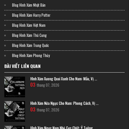
Vị trí này tập trung ngay tại phần xương phẳng giữa lồng ngực.
Các thiết kế
Blog Hình Xăm Nhật Bản
thường mang tính đối xứng cao hoặc là những biểu tượng nhỏ gọn nhưng
đầy quyền lực.
Blog Hình Xăm Harry Potter
Blog Hình Xăm Việt Nam
Blog Hình Xăm Thú Cưng
Blog Hình Xăm Trung Quốc
Blog Hình Xăm Phong Thủy
BÀI VIẾT LIÊN QUAN
Hình Xăm Xương Quai Xanh Cho Nam: Mẫu, Vị ...
03
thang 07, 2026
Hình Xăm Nửa Ngực Cho Nam: Phong Cách, Vị ...
03
thang 07, 2026
Hình Xăm Ngực Nam Nhỏ Cực Chất: Ý Tưởng ...