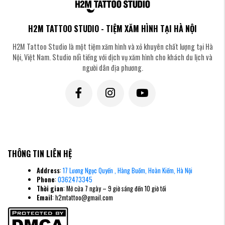
H2M TATTOO STUDIO - TIỆM XĂM HÌNH TẠI HÀ NỘI
H2M Tattoo Studio là một tiệm xăm hình và xỏ khuyên chất lượng tại Hà
Nội, Việt Nam. Studio nổi tiếng với dịch vụ xăm hình cho khách du lịch và
người dân địa phương.
Một tác phẩm "Full Sternum" đầy quyền lực bao phủ toàn bộ vùng ngực,
mang đến diện mạo nghệ thuật ấn tượng và mạnh mẽ cho những ai yêu
thích sự phá cách.
Việc lựa chọn
vị trí xăm hình
cụ thể sẽ quyết định rất lớn đến cảm giác
THÔNG TIN LIÊN HỆ
của bạn trong suốt quá trình thực hiện cũng như hiệu ứng thị giác mà nó
mang lại.
Address
:
17 Lương Ngọc Quyến , Hàng Buồm, Hoàn Kiếm, Hà Nội
Phone
:
0362473345
Ý nghĩa sâu sắc ẩn sau những hình
Thời gian
: Mở cửa 7 ngày – 9 giờ sáng đến 10 giờ tối
xăm vùng ngực
Email
: h2mtattoo@gmail.com
Vị trí xăm hình trên xương ức không chỉ đơn thuần là món đồ trang sức trên
da mà còn mang ý nghĩa tinh thần sâu sắc nhờ khoảng cách rất gần với trái