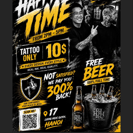
Tổng quan về xăm hình trên xương ức: Cẩm nang chi tiết từ chuyên gia giúp
bạn hiểu rõ về mức độ đau, chi phí thực hiện và quy trình chăm sóc sau xăm
chuẩn y khoa.
Bên cạnh đó, các thiết kế tại đây thường có xu hướng mở rộng lên phía
xương quai xanh hoặc kéo dài sang hai bên mạn sườn để tạo thành một
"mảnh ngực" (chest piece) hoàn chỉnh. Việc kết hợp này giúp tôn vinh tối
đa những đường nét tự nhiên của cơ thể, tạo nên sự hài hòa giữa mực xăm
và cơ bắp hay đường cong. Thực tế, xương ức là lựa chọn ưu tiên cho những
ai muốn một hình xăm riêng tư, kín đáo nhưng vẫn đầy sức hút khi cần diện
những bộ trang phục cắt xẻ táo bạo.
Tùy thuộc vào diện tích và phong cách bạn mong muốn,
xăm vùng này
thường được chia thành 3 vị trí chính:
Xăm dưới chân ngực
Đây là vị trí cực kỳ quyến rũ dành cho phái nữ.
Hình xăm sẽ men theo đường
cong tự nhiên bên dưới bầu ngực,
tạo nên sự uyển chuyển và tinh tế.