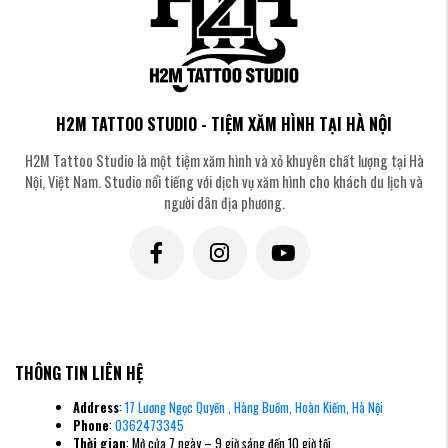
H2M TATTOO STUDIO - TIỆM XĂM HÌNH TẠI HÀ NỘI
H2M Tattoo Studio là một tiệm xăm hình và xỏ khuyên chất lượng tại Hà
Nội, Việt Nam. Studio nổi tiếng với dịch vụ xăm hình cho khách du lịch và
người dân địa phương.
THÔNG TIN LIÊN HỆ
Address
:
17 Lương Ngọc Quyến , Hàng Buồm, Hoàn Kiếm, Hà Nội
Phone
:
0362473345
Thời gian
: Mở cửa 7 ngày – 9 giờ sáng đến 10 giờ tối