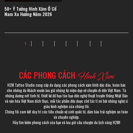
50+ Ý Tưởng Hình Xăm Ở Cổ
Nam Xu Hướng Năm 2026
1
2
3
4
5
...
CÁC PHONG CÁCH
Hình Xăm
H2M Tattoo Studio cung cấp đa dạng các phong cách xăm hình độc đáo, hoàn hảo
cho những du khách muốn lưu giữ những kỷ niệm đẹp về chuyến đi đến Việt Nam. Từ
những đường nét tinh tế, thiết kế đồ họa táo bạo đến nghệ thuật truyền thống Nhật Bản
và văn hóa Việt Nam đích thực, mỗi tác phẩm đều được chế tác tỉ mỉ bởi những nghệ sĩ
giàu kinh nghiệm của chúng tôi.
Chúng tôi cam kết duy trì các tiêu chuẩn vệ sinh quốc tế, đảm bảo trải nghiệm an toàn
và chuyên nghiệp.
Hãy tìm kiếm phong cách của bạn và lưu giữ câu chuyện du lịch cùng H2M!