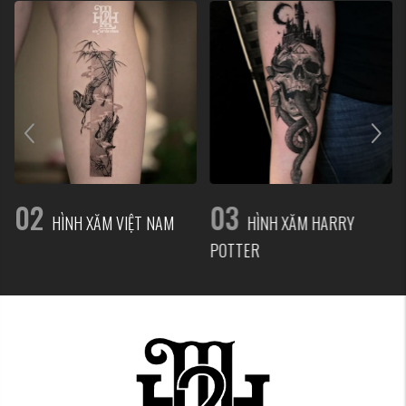
02
03
HÌNH XĂM VIỆT NAM
HÌNH XĂM HARRY
POTTER