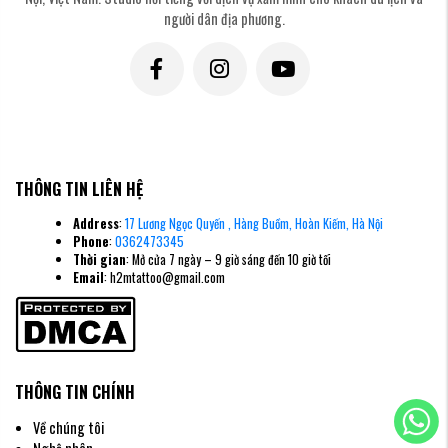
rộng, chữ nghĩa, hoặc chi tiết kỹ thuật cao. Mặt trong cẳng tay phẳng và
người dân địa phương.
rộng, phù hợp để thực hiện các tác phẩm realism chi tiết.
Cổ Tay /
Hình Xăm Cổ Tay Nam
&
Hình Xăm Vòng Tay Nam
Cổ tay là
điểm kết thúc tự nhiên của một bộ xăm kín tay. Nhiều nam giới lựa chọn
hình xăm cổ tay nam dạng viền trang trí — thường là hình xăm vòng tay
nam với hoa văn hình học, họa tiết bộ lạc, dây thừng hay xích kim loại — để
"đóng khung" toàn bộ bộ xăm một cách thẩm mỹ.
Bàn Tay & Ngón Tay /
Hình Xăm Bàn Tay Nam
&
Hình Xăm Ngón Tay
Nam
Mở rộng xăm xuống bàn tay là cam kết mạnh mẽ và không thể đảo
THÔNG TIN LIÊN HỆ
ngược. Hình xăm bàn tay nam và hình xăm ngón tay nam hiển thị rõ ràng
trong mọi bối cảnh xã hội và công việc.
Hình xăm mini ở tay cho nam
—
Address
:
17 Lương Ngọc Quyến , Hàng Buồm, Hoàn Kiếm, Hà Nội
chẳng hạn một biểu tượng nhỏ hay đường nét tối giản ở mu bàn tay — là lựa
Phone
:
0362473345
chọn tinh tế để nối dài bộ xăm mà không gây cảm giác quá nặng nề. H2M
Thời gian
: Mở cửa 7 ngày – 9 giờ sáng đến 10 giờ tối
Tattoo Studio Hà Nội khuyến cáo chỉ nên xăm bàn tay và ngón tay sau khi
Email
: h2mtattoo@gmail.com
bộ xăm chính đã hoàn chỉnh, để nghệ nhân đảm bảo tính liên tục thị giác.
THÔNG TIN CHÍNH
Về chúng tôi