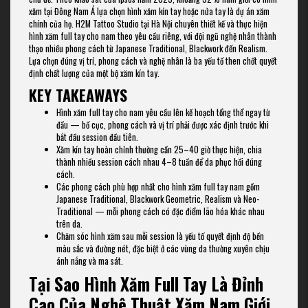
xăm tại Đông Nam Á lựa chọn hình xăm kín tay hoặc nửa tay là dự án xăm
chính của họ. H2M Tattoo Studio tại Hà Nội chuyên thiết kế và thực hiện
hình xăm full tay cho nam theo yêu cầu riêng, với đội ngũ nghệ nhân thành
thạo nhiều phong cách từ Japanese Traditional, Blackwork đến Realism.
Lựa chọn đúng vị trí, phong cách và nghệ nhân là ba yếu tố then chốt quyết
định chất lượng của một bộ xăm kín tay.
KEY TAKEAWAYS
Hình xăm full tay cho nam yêu cầu lên kế hoạch tổng thể ngay từ
đầu — bố cục, phong cách và vị trí phải được xác định trước khi
bắt đầu session đầu tiên.
Xăm kín tay hoàn chỉnh thường cần 25–40 giờ thực hiện, chia
thành nhiều session cách nhau 4–8 tuần để da phục hồi đúng
cách.
Các phong cách phù hợp nhất cho hình xăm full tay nam gồm
Japanese Traditional, Blackwork Geometric, Realism và Neo-
Traditional — mỗi phong cách có đặc điểm lão hóa khác nhau
trên da.
Chăm sóc hình xăm sau mỗi session là yếu tố quyết định độ bền
màu sắc và đường nét, đặc biệt ở các vùng da thường xuyên chịu
ánh nắng và ma sát.
Tại Sao Hình Xăm Full Tay Là Đỉnh
Cao Của Nghệ Thuật Xăm Nam Giới