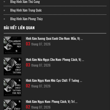
Blog Hình Xăm Thú Cưng
nam.
Blog Hình Xăm Trung Quốc
Blog Hình Xăm Phong Thủy
BÀI VIẾT LIÊN QUAN
Hình Xăm Xương Quai Xanh Cho Nam: Mẫu, Vị ...
03
thang 07, 2026
Hình Xăm Nửa Ngực Cho Nam: Phong Cách, Vị ...
03
thang 07, 2026
Hình Xăm Ngực Nam Nhỏ Cực Chất: Ý Tưởng ...
02
thang 07, 2026
Hình Xăm Ngực Nam: Phong Cách, Vị Trí ...
02
thang 07, 2026