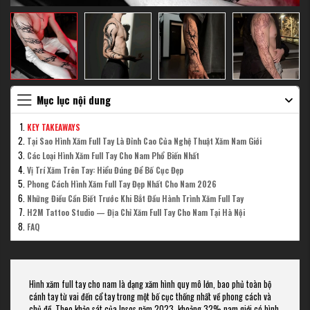
Mục lục nội dung
KEY TAKEAWAYS
Tại Sao Hình Xăm Full Tay Là Đỉnh Cao Của Nghệ Thuật Xăm Nam Giới
Các Loại Hình Xăm Full Tay Cho Nam Phổ Biến Nhất
Vị Trí Xăm Trên Tay: Hiểu Đúng Để Bố Cục Đẹp
Phong Cách Hình Xăm Full Tay Đẹp Nhất Cho Nam 2026
Những Điều Cần Biết Trước Khi Bắt Đầu Hành Trình Xăm Full Tay
H2M Tattoo Studio — Địa Chỉ Xăm Full Tay Cho Nam Tại Hà Nội
FAQ
Hình xăm full tay cho nam là dạng xăm hình quy mô lớn, bao phủ toàn bộ
cánh tay từ vai đến cổ tay trong một bố cục thống nhất về phong cách và
chủ đề. Theo khảo sát của Ipsos năm 2023, khoảng 32% nam giới có hình