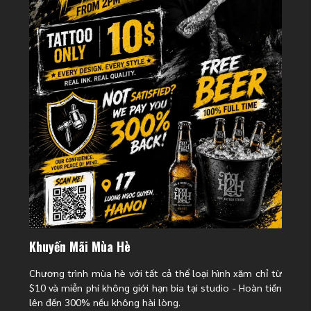
Khuyến Mãi Mùa Hè
Các Loại Hình Xăm Full Tay Cho
Chương trình mùa hè với tất cả thể loại hình xăm chỉ từ
Nam Phổ Biến Nhất
$10 và miễn phí không giới hạn bia tại studio - Hoàn tiền
lên đến 300% nếu không hài lòng.
Trước khi chọn phong cách hay hình mẫu cụ thể, nam giới cần hiểu rõ ba