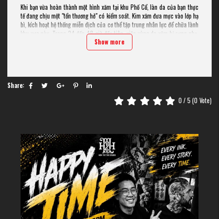
Khi bạn vừa hoàn thành một hình xăm tại khu Phố Cổ, làn da của bạn thực
tế đang chịu một "tổn thương hở" có kiểm soát. Kim xăm đưa mực vào lớp hạ
bì, kích hoạt hệ thống miễn dịch của cơ thể tập trung nhân lực để chữa lành
khu vực này. Trong 24 đến 48 giờ đầu tiên, việc vùng da xăm bị sưng nhẹ,
Show more
đỏ và có cảm giác nóng rát như bị cháy nắng là phản ứng sinh lý hoàn toàn
bình thường mà bất kỳ ai cũng sẽ gặp phải.
Nhiều khách du lịch lần đầu xăm hình thường hoảng sợ khi thấy dịch lỏng
màu trong hoặc hơi có màu mực rỉ ra dưới lớp màng bảo vệ. Đừng lo lắng,
đó là huyết tương kết hợp với mực thừa được da đẩy ra ngoài để làm sạch
Share:
vết thương. Theo các chuyên gia tại H2M với hơn 9 năm kinh nghiệm trong
ngành thiết bị và nghệ thuật xăm, đây là giai đoạn "vàng" để bạn giữ vệ sinh
0
/ 5 (
0
Vote)
thật tốt, tránh để bụi bặm đường phố Hà Nội xâm nhập vào vết thương đang
hở.
Sự khác biệt giữa một hình xăm đang lành và một hình xăm đang gặp rắc rối
nằm ở cường độ và thời gian của các triệu chứng. Một hình xăm khỏe mạnh
sẽ giảm dần độ đỏ và sưng sau 3 ngày. Nếu bạn nhận thấy tình trạng không
thuyên giảm mà trái lại còn trầm trọng hơn, đó là lúc chúng ta cần bắt đầu
quan sát kỹ hơn để có phương án xử lý kịp thời, tránh ảnh hưởng đến chất
lượng tác phẩm và sức khỏe bản thân.
Những dấu hiệu phản ứng bình
thường bạn không cần quá lo lắng