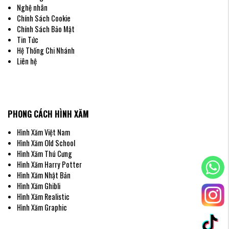
Nghiệm Tại Homestay Hà Nội
Nghệ nhân
Xà Phòng Thân Thiện Với Hình Xăm: Cách Tìm Sản Phẩm
Chính Sách Cookie
An Toàn Tại WinMart/Circle K
Chính Sách Bảo Mật
Mực Xăm và Côn Trùng: Cách Đối Phó Với Muỗi Trong
Tin Tức
Những Buổi Tối Ẩm Mịn Ở Hà Nội
Hệ Thống Chi Nhánh
Có Nên Mặc Quần Áo Bó Sát Khi Đi Du Lịch Hà Nội Với Hình
Xăm Mới?
Liên hệ
Xăm Hình Trước Chuyến Bay Dài: Bí Quyết Rời Hà Nội Với
Hình Xăm Hoàn Hảo
PHONG CÁCH HÌNH XĂM
Hình Xăm Việt Nam
Hình Xăm Old School
Hình Xăm Thú Cưng
Hình Xăm Harry Potter
Hình Xăm Nhật Bản
Hình Xăm Ghibli
Hình Xăm Realistic
Hình Xăm Graphic