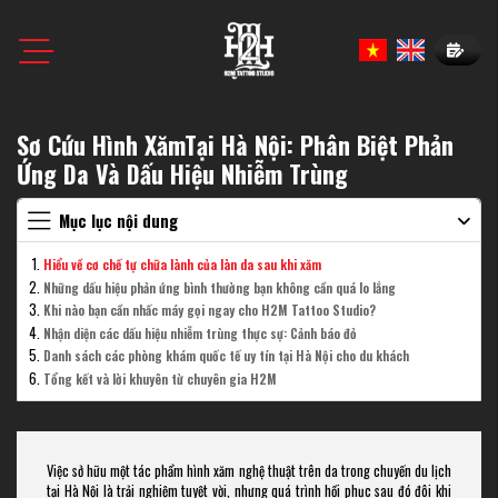
Book N
Sơ Cứu Hình XămTại Hà Nội: Phân Biệt Phản
Ứng Da Và Dấu Hiệu Nhiễm Trùng
Mục lục nội dung
Hiểu về cơ chế tự chữa lành của làn da sau khi xăm
Những dấu hiệu phản ứng bình thường bạn không cần quá lo lắng
Khi nào bạn cần nhấc máy gọi ngay cho H2M Tattoo Studio?
Nhận diện các dấu hiệu nhiễm trùng thực sự: Cảnh báo đỏ
Danh sách các phòng khám quốc tế uy tín tại Hà Nội cho du khách
Tổng kết và lời khuyên từ chuyên gia H2M
Việc sở hữu một tác phẩm hình xăm nghệ thuật trên da trong chuyến du lịch
tại Hà Nội là trải nghiệm tuyệt vời, nhưng quá trình hồi phục sau đó đôi khi