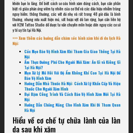
khiến bạn lo lắng. Để biết cách sơ cứu hình xăm đúng cách, bạn cần phân
biệt rõ giữa phản ứng viêm tự nhiên của cơ thể và các dấu hiệu nhiễm trùng
nguy hiểm; thông thường, các vết đỏ nhẹ và rát trong 48 giờ đầu là bình
thường, nhưng nếu xuất hiện mủ, sốt hoặc vệt đỏ lan rộng, bạn cần liên hệ
với H2M Tattoo Studio để được tư vấn chuyên môn hoặc đến ngay các cơ sở
y tế uy tín tại Hà Nội.
>>> Xem thêm các hướng dẫn chăm sóc hình xăm khi đi du lịch Hà
Nội:
Các Mẹo Bảo Vệ Hình Xăm Khi Tham Gia Giao Thông Tại Hà
Nội
Ẩm Thực Đường Phố Cho Người Mới Xăm: Ăn Gì và Kiêng Gì
Tại Hà Nội?
Mẹo Xử Lý Mồ Hôi Với Độ Ẩm Không Khí Cao Tại Hà Nội Để
Bảo Vệ Hình Xăm
Hướng Dẫn Nhà Thuốc Hà Nội: Cách Xử Lý Khẩn Cấp Và Hiệu
Thuốc Cho Người Xăm Hình
Bụi Bặm Công Trình Và Cách Bảo Vệ Hình Xăm Mới Tại Hà
Nội
Hướng Dẫn Chống Nắng Cho Hình Xăm Khi Đi Tham Quan
Hà Nội
Hiểu về cơ chế tự chữa lành của làn
da sau khi xăm