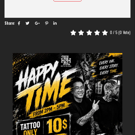
Share:
0
/ 5 (
0
Vote)
Ngược lại, tắm không đúng cách có thể gây ra các biến chứng nghiêm trọng
bao gồm nhiễm trùng, sẹo, mất màu và kéo dài thời gian lành thương. Nước
nóng, xà phòng mạnh hoặc chà xát mạnh có thể làm tổn thương các mô
đang lành mỏng manh, trong khi ngâm hoặc ngâm nước có thể đưa vi khuẩn
có hại vào cơ thể hoặc gây sưng tấy quá mức. Hiểu rõ những rủi ro này sẽ
giúp bạn hiểu được lý do tại sao cần có các hướng dẫn cụ thể và tại sao việc
tuân thủ chúng một cách cẩn thận sẽ bảo vệ cả sức khỏe lẫn sự đầu tư nghệ
thuật của bạn.
Bằng cách nắm vững các kỹ thuật tắm rửa đúng cách ngay từ đầu hành
trình xăm hình, bạn sẽ hình thành thói quen giúp duy trì độ tươi tắn và độ
trong suốt của hình xăm trong nhiều năm tới. Thời gian đầu tư vào việc học
các phương pháp đúng đắn trong giai đoạn phục hồi sẽ mang lại kết quả mỹ
mãn, hình xăm lành đẹp, giữ nguyên được hiệu ứng và chi tiết ban đầu.
>>>> THỬ NGAY:
Nên làm gì sau khi xăm
Để Vết Thương Mau Lành
Khi nào bạn có thể tắm sau khi xăm
hình?