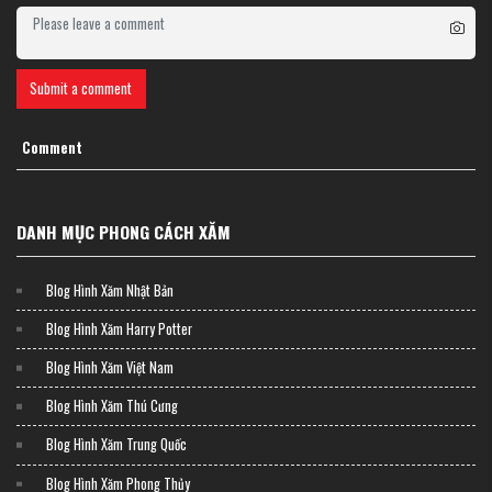
Submit a comment
Comment
DANH MỤC PHONG CÁCH XĂM
Các yếu tố ảnh hưởng đến thời gian
Một số biến số có thể ảnh hưởng đến thời điểm bạn có thể tắm an toàn:
Blog Hình Xăm Nhật Bản
Kích thước và độ phức tạp của hình xăm: Những mảnh lớn hơn có
thể cần được bảo vệ lâu hơn
Blog Hình Xăm Harry Potter
Vị trí cơ thể: Những khu vực thường xuyên di chuyển hoặc ma sát
cần phải hết sức cẩn thận
Blog Hình Xăm Việt Nam
Tốc độ chữa lành của bạn: Tốc độ chữa lành của mỗi cá nhân khác
nhau tùy theo độ tuổi, sức khỏe và lối sống
Blog Hình Xăm Thú Cưng
Kỹ thuật và kinh nghiệm của nghệ sĩ:Các nghệ sĩ khác nhau có thể
có các quy trình chăm sóc sau khác nhau
Blog Hình Xăm Trung Quốc
Loại băng bó: Lớp phủ chống thấm truyền thống và hiện đại có thời
hạn sử dụng khác nhau
Blog Hình Xăm Phong Thủy