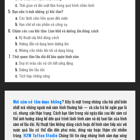
Thời gian và tần suất tắm trong quá trình chữa lành
Bạn nên tránh những gì khi tắm?
Các lệnh cấm liên quan đến nước
Hạn chế về sản phẩm và công cụ
Chăm sóc sau khi tắm: Làm khô và dưỡng ẩm đúng cách
Kỹ thuật sấy khô đúng cách
Hướng dẫn sử dụng kem dưỡng ẩm
Những cân nhắc khi tái sử dụng băng
Thói quen tắm lâu dài để bảo quản hình xăm
Duy trì màu sắc và chi tiết sống động
Dưỡng ẩm lâu dài
Tích hợp chống nắng
Mới xăm có tắm được không
? Đây là một trong những câu hỏi phổ biến
nhất mà những người mới xăm hình thường hỏi — và câu trả lời ngắn gọn là
có, nhưng cần thận trọng. Cách bạn tắm trong vài ngày đầu sau khi xăm có
thể ảnh hưởng đáng kể đến quá trình lành hình xăm và độ tươi tắn của hình
xăm về lâu dài. Kỹ thuật tắm không đúng cách hoặc để hình xăm tiếp xúc với
nước quá lâu có thể dẫn đến phai màu, đóng vảy hoặc thậm chí nhiễm
trùng.
H2M Tattoo Studio
Chúng tôi tin rằng những hình xăm đẹp xứng