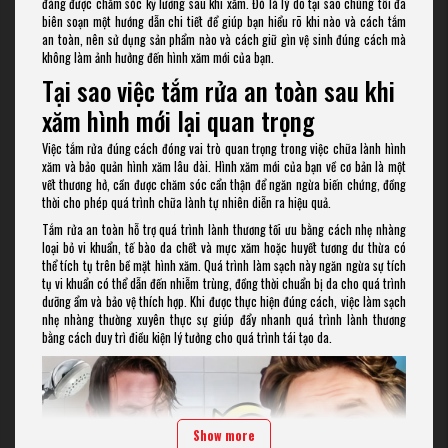
đáng được chăm sóc kỹ lưỡng sau khi xăm. Đó là lý do tại sao chúng tôi đã
biên soạn một hướng dẫn chi tiết để giúp bạn hiểu rõ khi nào và cách tắm
an toàn, nên sử dụng sản phẩm nào và cách giữ gìn vệ sinh đúng cách mà
không làm ảnh hưởng đến hình xăm mới của bạn.
Tại sao việc tắm rửa an toàn sau khi
xăm hình mới lại quan trọng
Việc tắm rửa đúng cách đóng vai trò quan trọng trong việc chữa lành hình
xăm và bảo quản hình xăm lâu dài. Hình xăm mới của bạn về cơ bản là một
vết thương hở, cần được chăm sóc cẩn thận để ngăn ngừa biến chứng, đồng
thời cho phép quá trình chữa lành tự nhiên diễn ra hiệu quả.
Tắm rửa an toàn hỗ trợ quá trình lành thương tối ưu bằng cách nhẹ nhàng
loại bỏ vi khuẩn, tế bào da chết và mực xăm hoặc huyết tương dư thừa có
thể tích tụ trên bề mặt hình xăm. Quá trình làm sạch này ngăn ngừa sự tích
tụ vi khuẩn có thể dẫn đến nhiễm trùng, đồng thời chuẩn bị da cho quá trình
dưỡng ẩm và bảo vệ thích hợp. Khi được thực hiện đúng cách, việc làm sạch
nhẹ nhàng thường xuyên thực sự giúp đẩy nhanh quá trình lành thương
bằng cách duy trì điều kiện lý tưởng cho quá trình tái tạo da.
Show more