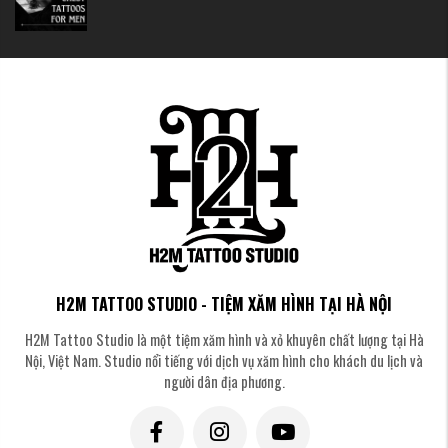
Tháo băng từ từ và nhẹ nhàng, kéo theo hướng mọc của lông khi có
thể
Nếu băng bị dính, hãy sử dụng nước ấm để giúp làm mềm chất kết
dính
Không bao giờ ép hoặc xé băng gạc khó gỡ ra
Vứt bỏ băng đã sử dụng ngay lập tức vào thùng rác có nắp đậy
H2M TATTOO STUDIO - TIỆM XĂM HÌNH TẠI HÀ NỘI
H2M Tattoo Studio là một tiệm xăm hình và xỏ khuyên chất lượng tại Hà
Nội, Việt Nam. Studio nổi tiếng với dịch vụ xăm hình cho khách du lịch và
người dân địa phương.
Chọn các loại sản phẩm:
Xà phòng dịu nhẹ, không mùi: Chọn xà phòng kháng khuẩn rất nhẹ