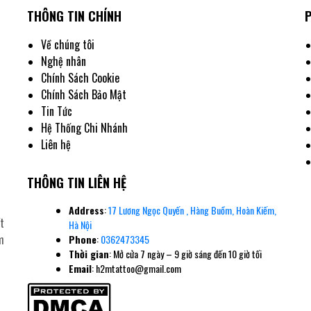
THÔNG TIN CHÍNH
Về chúng tôi
Nghệ nhân
iới thiệu về hình xăm thánh giá
Chính Sách Cookie
ị về sự cứu rỗi, lòng trắc ẩn và sức mạnh tinh thần. Trong giới tattoo, đây là một thiết kế 
Chính Sách Bảo Mật
Tin Tức
ỳ phức tạp, hình xăm này luôn mang lại một vẻ đẹp uy nghiêm. Với các khách hàng tại 
Hệ Thống Chi Nhánh
tìm kiếm sự bình yên trong tâm trí.
Liên hệ
iá
THÔNG TIN LIÊN HỆ
Address
:
17 Lương Ngọc Quyến , Hàng Buồm, Hoàn Kiếm,
t
Hà Nội
ăm
Phone
:
0362473345
Thời gian
: Mở cửa 7 ngày – 9 giờ sáng đến 10 giờ tối
Email
: h2mtattoo@gmail.com