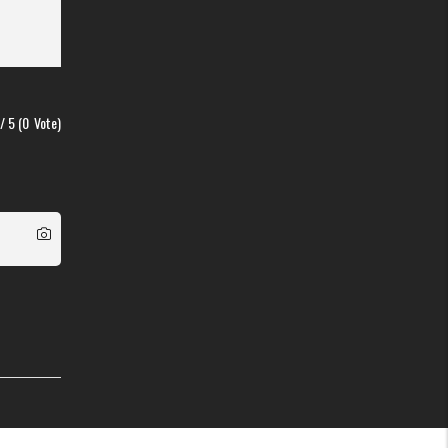
/ 5 (
0
Vote)