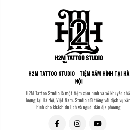
G
Thánh giá là biểu tượng có lịch sử lâu đời, gắn liền với các giá tr
thời gian" bởi khả năng biến tấu vô hạn.
Từ những đường nét thanh mảnh tối giản đến những bức họa cầu k
đây thường là cách để họ đánh dấu một cột mốc quan trọng hoặc 
Ý Nghĩa Về Hình Xăm Thánh G
H2M TATTOO STUDIO - TIỆM XĂM HÌNH TẠI HÀ
NỘI
H2M Tattoo Studio là một tiệm xăm hình và xỏ khuyên chấ
lượng tại Hà Nội, Việt Nam. Studio nổi tiếng với dịch vụ x
hình cho khách du lịch và người dân địa phương.