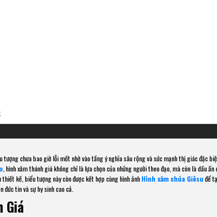
g
 tượng chưa bao giờ lỗi mốt nhờ vào tầng ý nghĩa sâu rộng và sức mạnh thị giác đặc biệ
o
, hình xăm thánh giá không chỉ là lựa chọn của những người theo đạo, mà còn là dấu ấn 
 thiết kế, biểu tượng này còn được kết hợp cùng hình ảnh
Hình xăm chúa Giêsu
để tạ
 đức tin và sự hy sinh cao cả.
h Giá