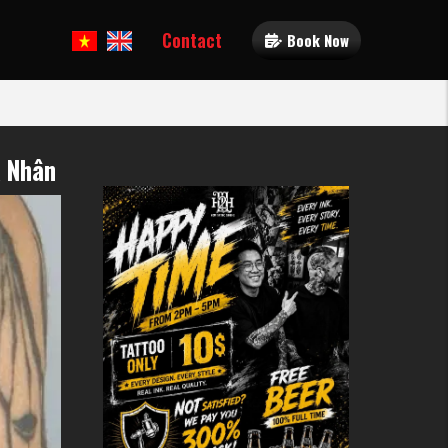
Contact
Book Now
á Nhân