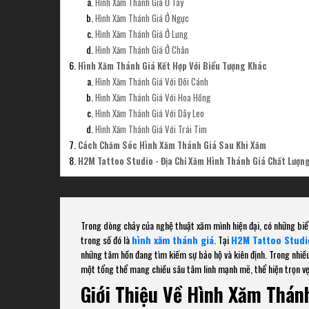
Hình Xăm Thánh Giá Ở Tay
Hình Xăm Thánh Giá Ở Ngực
Hình Xăm Thánh Giá Ở Lưng
Hình Xăm Thánh Giá Ở Chân
Hình Xăm Thánh Giá Kết Hợp Với Biểu Tượng Khác
Hình Xăm Thánh Giá Với Đôi Cánh
Hình Xăm Thánh Giá Với Hoa Hồng
Hình Xăm Thánh Giá Với Dây Leo
Hình Xăm Thánh Giá Với Trái Tim
Cách Chăm Sóc Hình Xăm Thánh Giá Sau Khi Xăm
H2M Tattoo Studio - Địa Chỉ Xăm Hình Thánh Giá Chất Lượn
Trong dòng chảy của nghệ thuật xăm mình hiện đại, có những biểu
trong số đó là
hình xăm thánh giá
. Tại
H2M Tattoo Studi
những tâm hồn đang tìm kiếm sự bảo hộ và kiên định. Trong nhiều
một tổng thể mang chiều sâu tâm linh mạnh mẽ, thể hiện trọn vẹn
Giới Thiệu Về Hình Xăm Thán