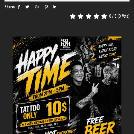
Share:
0
/ 5 (
0
Vote)
Hình xăm rồng với hoa sen
Rồng trong sóng biển
Hình ảnh rồng bay lượn giữa những con sóng dữ dội thể hiện sự hòa hợp với
thiên nhiên và khả năng vượt qua thử thách. Yếu tố nước nhấn mạnh mối
liên hệ của rồng với thế giới thủy sinh và các nguồn năng lượng mang lại sự
sống.