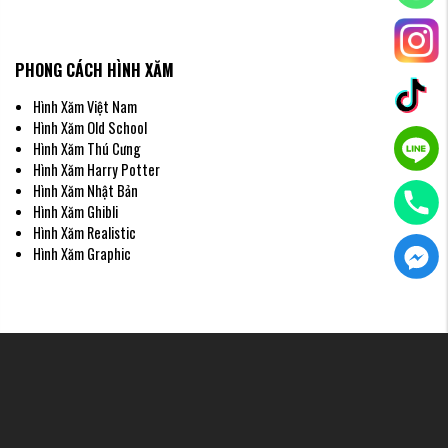
PHONG CÁCH HÌNH XĂM
Hình Xăm Việt Nam
Hình Xăm Old School
Hình Xăm Thú Cưng
Hình Xăm Harry Potter
Hình xăm rồng với hoa anh đào
Hình Xăm Nhật Bản
Rồng nước xanh
Hình Xăm Ghibli
Hình Xăm Realistic
Rồng xanh biển với lớp vảy lấp lánh như sóng biển, kết hợp với san hô và bọt
Hình Xăm Graphic
biển. Hoàn hảo cho những người yêu thích đại dương.