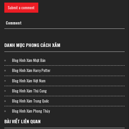
Submit a comment
Comment
DANH MỤC PHONG CÁCH XĂM
Hình xăm rồng và hoa mẫu đơn
Cẳng tay quấn rồng
Blog Hình Xăm Nhật Bản
Thân rồng xoắn ốc từ khuỷu tay đến cổ tay tạo thành một dải liên tục. Thiết
Blog Hình Xăm Harry Potter
kế này phù hợp với phong cách blackwork hoặc bộ lạc, nhấn mạnh các
đường nét tự nhiên.
Blog Hình Xăm Việt Nam
Blog Hình Xăm Thú Cưng
Blog Hình Xăm Trung Quốc
Blog Hình Xăm Phong Thủy
BÀI VIẾT LIÊN QUAN