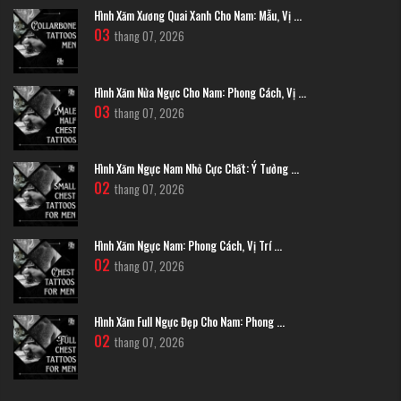
Hình Xăm Xương Quai Xanh Cho Nam: Mẫu, Vị ...
03
thang 07, 2026
Hình Xăm Nửa Ngực Cho Nam: Phong Cách, Vị ...
03
thang 07, 2026
Hình Xăm Ngực Nam Nhỏ Cực Chất: Ý Tưởng ...
02
thang 07, 2026
Hình xăm rồng quấn quanh cẳng tay
Rồng Vàng Cổ Điển
Hình Xăm Ngực Nam: Phong Cách, Vị Trí ...
Rồng vàng toàn thân theo phong cách Trung Hoa, tượng trưng cho quyền
02
lực hoàng gia. Vảy được chế tác tỉ mỉ, kết hợp với mây và lửa.
thang 07, 2026
Hình Xăm Full Ngực Đẹp Cho Nam: Phong ...
02
thang 07, 2026