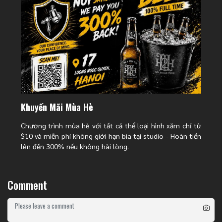
Khuyến Mãi Mùa Hè
Chương trình mùa hè với tất cả thể loại hình xăm chỉ từ
$10 và miễn phí không giới hạn bia tại studio - Hoàn tiền
lên đến 300% nếu không hài lòng.
Hình xăm rồng trên sóng biển
Hoa rồng và hoa mẫu đơn
Sự kết hợp giữa rồng và hoa mẫu đơn tượng trưng cho sự thịnh vượng, danh
Comment
dự và năng lượng nam tính. Hoa mẫu đơn màu hồng và đỏ tạo nên sự tương
phản tuyệt đẹp với rồng xanh hoặc đen.