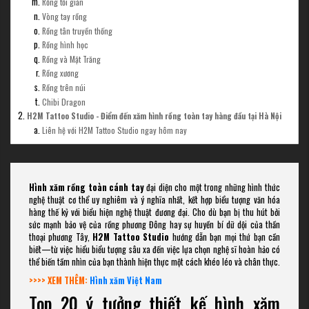
Rồng tối giản
Vòng tay rồng
Rồng tân truyền thống
Rồng hình học
Rồng và Mặt Trăng
Rồng xương
Rồng trên núi
Chibi Dragon
H2M Tattoo Studio - Điểm đến xăm hình rồng toàn tay hàng đầu tại Hà Nội
Liên hệ với H2M Tattoo Studio ngay hôm nay
Hình xăm rồng toàn cánh tay
đại diện cho một trong những hình thức
nghệ thuật cơ thể uy nghiêm và ý nghĩa nhất, kết hợp biểu tượng văn hóa
hàng thế kỷ với biểu hiện nghệ thuật đương đại. Cho dù bạn bị thu hút bởi
sức mạnh bảo vệ của rồng phương Đông hay sự huyền bí dữ dội của thần
thoại phương Tây,
H2M Tattoo Studio
hướng dẫn bạn mọi thứ bạn cần
biết—từ việc hiểu biểu tượng sâu xa đến việc lựa chọn nghệ sĩ hoàn hảo có
thể biến tầm nhìn của bạn thành hiện thực một cách khéo léo và chân thực.
>>>> XEM THÊM:
Hình xăm Việt Nam
Top 20 ý tưởng thiết kế hình xăm