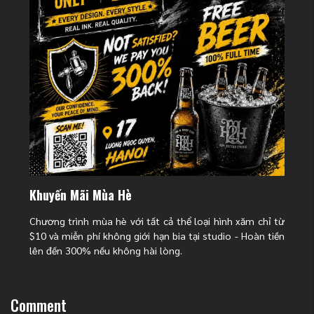
hoặc tình yêu mãnh liệt.
Với nữ giới:
Hoa hồng tôn lên vẻ quyến rũ, nữ tính và sự bí ẩn.
Mẫu Hình xăm hoa hồng theo phong
cách
Sự sáng tạo trong nghệ thuật xăm là không giới hạn. Dưới bàn tay của các
nghệ sĩ tại H2M, hoa hồng có thể biến hóa muôn hình vạn trạng.
Hình xăm hoa hồng nhật cổ
Phong cách Nhật cổ (Irezumi) mang đến cho đóa hồng một vẻ đẹp mạnh mẽ
và huyền bí. Hoa hồng trong phong cách này thường được kết hợp với sóng
nước, gió (Wind bars) hoặc các họa tiết mây. Màu sắc chủ đạo thường là
đen, xám với độ tương phản cao, hoặc màu đỏ đậm đặc trưng.
Khuyến Mãi Mùa Hè
Chương trình mùa hè với tất cả thể loại hình xăm chỉ từ
$10 và miễn phí không giới hạn bia tại studio - Hoàn tiền
lên đến 300% nếu không hài lòng.
Comment