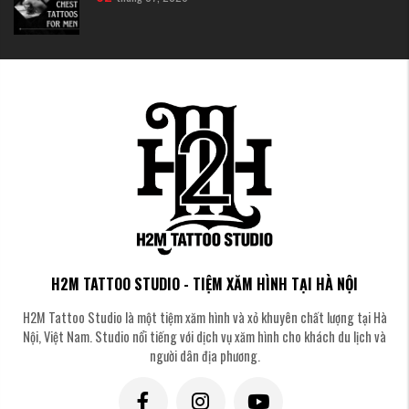
Hình xăm hoa hồng mini
Nếu bạn ngại đau hoặc chỉ muốn một điểm nhấn nhỏ, hình xăm mini là lựa
chọn lý tưởng. Một bông hồng nhỏ xíu ở cổ tay, sau tai hay ngón tay trông
cực kỳ tinh tế. Đây cũng là lựa chọn "best-seller" dành cho các nhóm bạn
du lịch muốn xăm đôi hoặc xăm nhóm.
H2M TATTOO STUDIO - TIỆM XĂM HÌNH TẠI HÀ NỘI
H2M Tattoo Studio là một tiệm xăm hình và xỏ khuyên chất lượng tại Hà
Nội, Việt Nam. Studio nổi tiếng với dịch vụ xăm hình cho khách du lịch và
người dân địa phương.