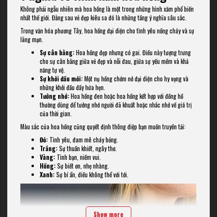
Không phải ngẫu nhiên mà hoa hồng là một trong những hình xăm phổ biến
nhất thế giới. Đằng sau vẻ đẹp kiêu sa đó là những tầng ý nghĩa sâu sắc.
Trong văn hóa phương Tây, hoa hồng đại diện cho tình yêu nồng cháy và sự
lãng mạn.
Sự cân bằng:
Hoa hồng đẹp nhưng có gai. Điều này tượng trưng
cho sự cân bằng giữa vẻ đẹp và nỗi đau, giữa sự yếu mềm và khả
năng tự vệ.
Sự khởi đầu mới:
Một nụ hồng chớm nở đại diện cho hy vọng và
những khởi đầu đầy hứa hẹn.
Tưởng nhớ:
Hoa hồng đen hoặc hoa hồng kết hợp với đồng hồ
thường dùng để tưởng nhớ người đã khuất hoặc nhắc nhở về giá trị
của thời gian.
Màu sắc của hoa hồng cũng quyết định thông điệp bạn muốn truyền tải:
Đỏ:
Tình yêu, đam mê cháy bỏng.
Trắng:
Sự thuần khiết, ngây thơ.
Vàng:
Tình bạn, niềm vui.
Hồng:
Sự biết ơn, nhẹ nhàng.
Xanh:
Sự bí ẩn, điều không thể với tới.
Show more