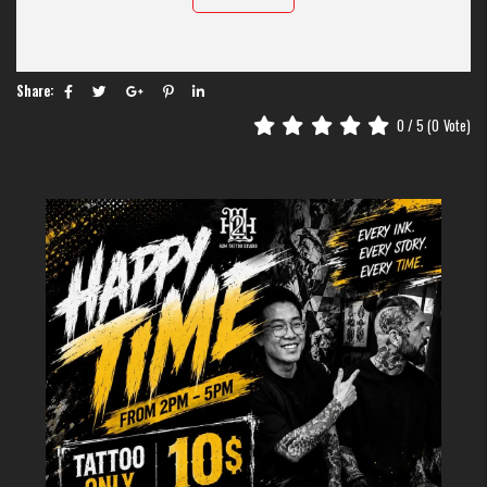
Share:
0
/ 5 (
0
Vote)
Ý nghĩa về Hình xăm hoa hồng
Hình xăm hoa hồng hợp với ai?
Có một định kiến rằng hoa hồng chỉ dành cho phái nữ. Hình xăm hoa hồng
phù hợp với
tất cả mọi người
. Nó không phân biệt giới tính, tuổi tác hay
phong cách cá nhân. Điều quan trọng nằm ở cách thiết kế và vị trí bạn chọn
để xăm.
Với nam giới:
Hoa hồng thể hiện sự lịch lãm, chiều sâu nội tâm