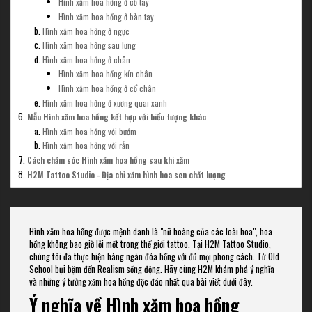
Hình xăm hoa hồng ở cổ tay
Hình xăm hoa hồng ở bàn tay
Hình xăm hoa hồng ở ngực
Hình xăm hoa hồng sau lưng
Hình xăm hoa hồng ở chân
Hình xăm hoa hồng kín chân
Hình xăm hoa hồng ở cổ chân
Hình xăm hoa hồng ở xương quai xanh
Mẫu Hình xăm hoa hồng kết hợp với biểu tượng khác
Hình xăm hoa hồng với bướm
Hình xăm hoa hồng với rắn
Cách chăm sóc Hình xăm hoa hồng sau khi xăm
H2M Tattoo Studio - Địa chỉ xăm hình hoa sen chất lượng
Hình xăm hoa hồng được mệnh danh là "nữ hoàng của các loài hoa", hoa
hồng không bao giờ lỗi mốt trong thế giới tattoo. Tại H2M Tattoo Studio,
chúng tôi đã thực hiện hàng ngàn đóa hồng với đủ mọi phong cách. Từ Old
School bụi bặm đến Realism sống động. Hãy cùng H2M khám phá ý nghĩa
và những ý tưởng xăm hoa hồng độc đáo nhất qua bài viết dưới đây.
Ý nghĩa về Hình xăm hoa hồng