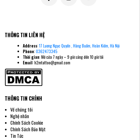
Hình xăm hoa hồng mini
Hình xăm hoa hồng Watercolor
THÔNG TIN LIÊN HỆ
Phong cách màu nước (Watercolor) biến hình xăm của bạn thành một bức
tranh nghệ thuật. Không có đường viền cứng nhắc, các mảng màu loang
vào nhau một cách tự nhiên. Hoa hồng watercolor mang lại cảm giác bay
Address
:
17 Lương Ngọc Quyến , Hàng Buồm, Hoàn Kiếm, Hà Nội
bổng, mộng mơ và cực kỳ hiện đại.
Phone
:
0362473345
Thời gian
: Mở cửa 7 ngày – 9 giờ sáng đến 10 giờ tối
Email
: h2mtattoo@gmail.com
THÔNG TIN CHÍNH
Về chúng tôi
Nghệ nhân
Chính Sách Cookie
Chính Sách Bảo Mật
Tin Tức