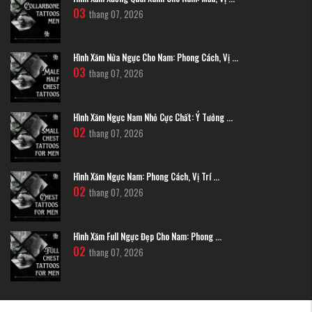
03
Phong cách này sử dụng bảng màu rực rỡ như đỏ, vàng, cam kết hợp với
thang 07, 2026
các mảng nền đen đặc trưng của Irezumi. Những đường nét mạnh mẽ tạo
nên một tác phẩm đầy quyền lực và có chiều sâu văn hóa. Ngoài ra, những
tác phẩm hổ trong nghệ thuật Irezumi còn thường được kết hợp với
Hình
Hình Xăm Nửa Ngực Cho Nam: Phong Cách, Vị ...
xăm rồng Nhật Bản
, tạo nên sự đối lập hài hòa giữa quyền lực của đất và
03
thang 07, 2026
sức mạnh thần linh của bầu trời.
Hình Xăm Ngực Nam Nhỏ Cực Chất: Ý Tưởng ...
02
thang 07, 2026
Hình Xăm Ngực Nam: Phong Cách, Vị Trí ...
02
thang 07, 2026
Hình Xăm Full Ngực Đẹp Cho Nam: Phong ...
02
thang 07, 2026