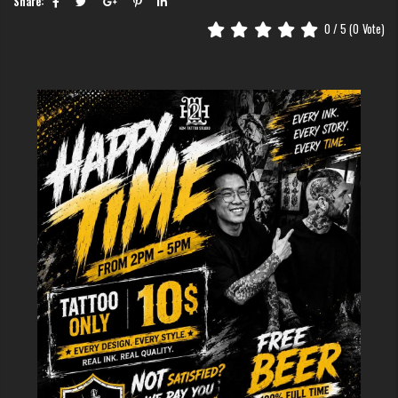
Share:
0
/ 5 (
0
Vote)
Hình xăm hổ nhật cổ
Sự yêu thích dành cho hình xăm hổ Nhật cổ đến từ những lý do vô cùng
thuyết phục:
Màu sắc nổi bật:
Các tông màu rực rỡ ngay lập tức thu hút mọi
ánh nhìn, mang đến cảm giác quyền năng và ấm áp.
Ý nghĩa tích cực:
Là biểu tượng mạnh mẽ của sự may mắn, niềm
hy vọng và sự bảo hộ.
Dễ tùy biến:
Từ phong cách tả thực (Realism) đến truyền thống,
hình xăm hổ đều có thể biến tấu linh hoạt.
Phù hợp mọi đối tượng:
Không hề kén người xăm, từ người trẻ cá
tính đến người trưởng thành chững chạc.