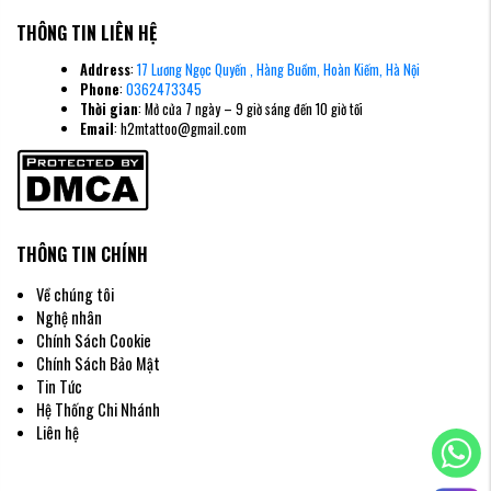
THÔNG TIN LIÊN HỆ
Address
:
17 Lương Ngọc Quyến , Hàng Buồm, Hoàn Kiếm, Hà Nội
Phone
:
0362473345
Thời gian
: Mở cửa 7 ngày – 9 giờ sáng đến 10 giờ tối
Email
: h2mtattoo@gmail.com
THÔNG TIN CHÍNH
Về chúng tôi
Nghệ nhân
Chính Sách Cookie
Chính Sách Bảo Mật
Tin Tức
Hệ Thống Chi Nhánh
Liên hệ
Hình Xăm Hổ Nhật Cổ Trắng Đen (Blackwork)