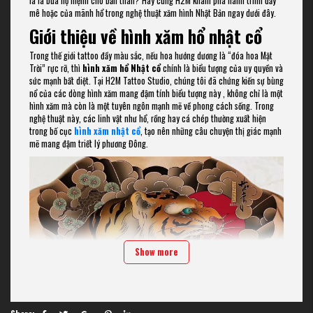
là lá bùa hộ mệnh cho bản thân? Hãy cùng H2M khám phá hành trình đầy
mê hoặc của mãnh hổ trong nghệ thuật xăm hình Nhật Bản ngay dưới đây.
Giới thiệu về hình xăm hổ nhật cổ
Trong thế giới tattoo đầy màu sắc, nếu hoa hướng dương là “đóa hoa Mặt
Trời” rực rỡ, thì
hình xăm hổ Nhật cổ
chính là biểu tượng của uy quyền và
sức mạnh bất diệt. Tại H2M Tattoo Studio, chúng tôi đã chứng kiến sự bùng
nổ của các dòng hình xăm mang đậm tính biểu tượng này , không chỉ là một
hình xăm mà còn là một tuyên ngôn mạnh mẽ về phong cách sống. Trong
nghệ thuật này, các linh vật như hổ, rồng hay cá chép thường xuất hiện
trong bố cục
hình xăm nhật cổ
, tạo nên những câu chuyện thị giác mạnh
mẽ mang đậm triết lý phương Đông.
Show more