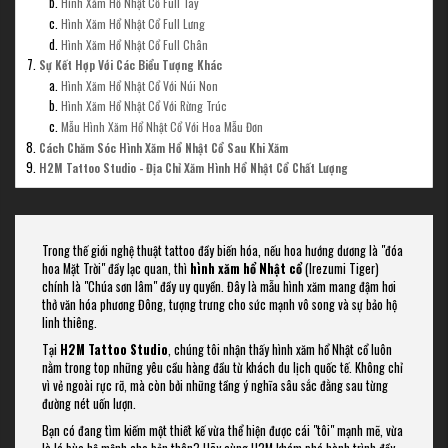
Hình Xăm Hổ Nhật Cổ Full Tay
Hình Xăm Hổ Nhật Cổ Full Lưng
Hình Xăm Hổ Nhật Cổ Full Chân
Sự Kết Hợp Với Các Biểu Tượng Khác
Hình Xăm Hổ Nhật Cổ Với Núi Non
Hình Xăm Hổ Nhật Cổ Với Rừng Trúc
Mẫu Hình Xăm Hổ Nhật Cổ Với Hoa Mẫu Đơn
Cách Chăm Sóc Hình Xăm Hổ Nhật Cổ Sau Khi Xăm
H2M Tattoo Studio - Địa Chỉ Xăm Hình Hổ Nhật Cổ Chất Lượng
Trong thế giới nghệ thuật tattoo đầy biến hóa, nếu hoa hướng dương là "đóa
hoa Mặt Trời" đầy lạc quan, thì
hình xăm hổ Nhật cổ
(Irezumi Tiger)
chính là "Chúa sơn lâm" đầy uy quyền. Đây là mẫu hình xăm mang đậm hơi
thở văn hóa phương Đông, tượng trưng cho sức mạnh vô song và sự bảo hộ
linh thiêng.
Tại
H2M Tattoo Studio
, chúng tôi nhận thấy hình xăm hổ Nhật cổ luôn
nằm trong top những yêu cầu hàng đầu từ khách du lịch quốc tế. Không chỉ
vì vẻ ngoài rực rỡ, mà còn bởi những tầng ý nghĩa sâu sắc đằng sau từng
đường nét uốn lượn.
Bạn có đang tìm kiếm một thiết kế vừa thể hiện được cái "tôi" mạnh mẽ, vừa