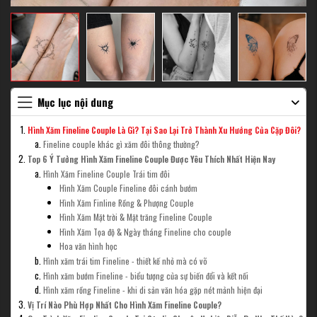
Mục lục nội dung
Hình Xăm Fineline Couple Là Gì? Tại Sao Lại Trở Thành Xu Hướng Của Cặp Đôi?
Fineline couple khác gì xăm đôi thông thường?
Top 6 Ý Tưởng Hình Xăm Fineline Couple Được Yêu Thích Nhất Hiện Nay
Hình Xăm Fineline Couple Trái tim đôi
Hình Xăm Couple Fineline đôi cánh bướm
Hình Xăm Finline Rồng & Phượng Couple
Hình Xăm Mặt trời & Mặt trăng Fineline Couple
Hình Xăm Tọa độ & Ngày tháng Fineline cho couple
Hoa văn hình học
Hình xăm trái tim Fineline - thiết kế nhỏ mà có võ
Hình xăm bướm Fineline - biểu tượng của sự biến đổi và kết nối
Hình xăm rồng Fineline - khi di sản văn hóa gặp nét mảnh hiện đại
Vị Trí Nào Phù Hợp Nhất Cho Hình Xăm Fineline Couple?