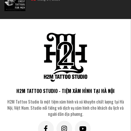
Hình Xăm Finline Rồng & Phượng Couple
Cặp linh vật Á Đông thể hiện sự bổ trợ - rồng tượng trưng cho dương, phượng
hoàng cho âm. Ý nghĩa sâu sắc và giá trị văn hóa cao.
Hình Xăm Mặt trời & Mặt trăng Fineline Couple
Cổ điển nhưng không bao giờ lỗi thời. Thiết kế nhấn mạnh sự bù đắp lẫn
nhau - "anh là mặt trời của em, em là mặt trăng của anh."
H2M TATTOO STUDIO - TIỆM XĂM HÌNH TẠI HÀ NỘI
H2M Tattoo Studio là một tiệm xăm hình và xỏ khuyên chất lượng tại Hà
Nội, Việt Nam. Studio nổi tiếng với dịch vụ xăm hình cho khách du lịch và
người dân địa phương.