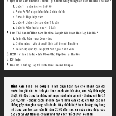
Quy Trình Xăm Fineline Couple Tại Studio Chuyên Nghiệp Diễn Ra Như Thế Nào?
Bước 1: Tư vấn & chọn thiết kế
Bước 2: Phê duyệt bản thảo & điều chỉnh
Bước 3: Thực hiện xăm
Bước 4: Chăm sóc sau xăm & tư vấn
Bước 5: Kiểm tra lại sau 4–6 tuần
Làm Thế Nào Để Hình Xăm Fineline Couple Giữ Được Nét Đẹp Lâu Dài?
Tuần đầu tiên - giai đoạn vàng
Chống nắng - yếu tố quyết định tuổi thọ nét Fineline
Touch-up định kỳ - bí quyết của người sành xăm
H2M Tattoo Studio - Lựa Chọn Cho Cặp Đôi Tại Hà Nội
Kết luận
Câu Hỏi Thường Gặp Về Hình Xăm Fineline Couple
Hình xăm Fineline couple
là lựa chọn hoàn hảo cho những cặp đôi
muốn lưu giữ dấu ấn tình yêu theo cách vừa kín đáo, vừa đầy tính nghệ
thuật. Với đặc trưng là những nét mực mảnh như sợi chỉ - thường chỉ từ 0,1
đến 0,5mm - phong cách Fineline tạo ra hình xăm có độ chi tiết cao mà
không gây cảm giác nặng nề trên da. Đây chính là lý do xu hướng này bùng
nổ trong giới trẻ toàn cầu từ năm 2020 đến nay, và ngày càng được các
cặp đôi tại Việt Nam ưa chuộng như một cách "kể chuyện" về nhau.