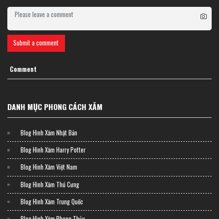
Biểu tượng tình yêu vĩnh cửu - một người xăm nửa trái tim bên trái, người
kia nửa bên phải. Khi hai cổ tay chạm nhau, hình hoàn chỉnh.
Submit a comment
Comment
DANH MỤC PHONG CÁCH XĂM
Blog Hình Xăm Nhật Bản
Blog Hình Xăm Harry Potter
Blog Hình Xăm Việt Nam
Blog Hình Xăm Thú Cưng
Blog Hình Xăm Trung Quốc
Hình Xăm Couple Fineline đôi cánh bướm
Blog Hình Xăm Phong Thủy