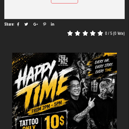
Share:
0
/ 5 (
0
Vote)
Khác với các phong cách xăm đôi truyền thống thường yêu cầu thiết kế
giống hệt nhau, hình xăm Fineline couple có thể được cá nhân hóa hoàn
toàn - mỗi người mang một phần của câu chuyện, khiến chúng vừa độc lập
vừa liên kết với nhau.
Fineline couple khác gì xăm đôi thông