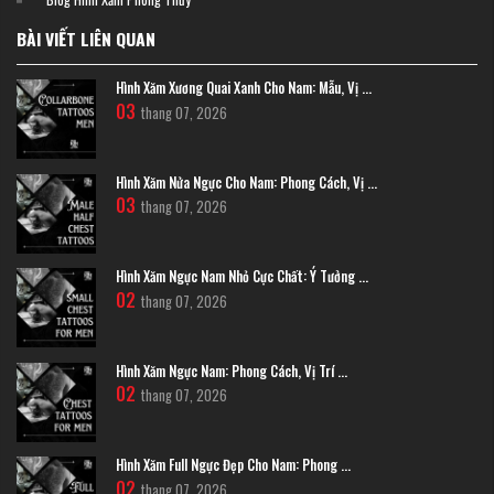
Mỗi người xăm một cánh bướm. Thiết kế tượng trưng cho sự tự do nhưng vẫn
kết nối - phù hợp với những cặp đôi trân trọng sự độc lập cá nhân.
BÀI VIẾT LIÊN QUAN
Hình Xăm Xương Quai Xanh Cho Nam: Mẫu, Vị ...
03
thang 07, 2026
Hình Xăm Nửa Ngực Cho Nam: Phong Cách, Vị ...
03
thang 07, 2026
Hình Xăm Ngực Nam Nhỏ Cực Chất: Ý Tưởng ...
02
thang 07, 2026
Hình Xăm Ngực Nam: Phong Cách, Vị Trí ...
02
thang 07, 2026
Hình Xăm Full Ngực Đẹp Cho Nam: Phong ...
02
thang 07, 2026