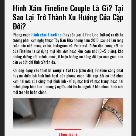
Hình Xăm Fineline Couple Là Gì? Tại
Sao Lại Trở Thành Xu Hướng Của Cặp
Đôi?
Phong cách
Hình xăm Fineline
(hay còn gọi là Fine Line Tattoo) ra đời từ
trường phái xăm nghệ thuật Tây Ban Nha những năm 2010, sau đó lan rộng
toàn cầu nhờ mạng xã hội Instagram và Pinterest. Điểm đặc trưng cốt lõi
của Fineline là sử dụng một kim đơn hoặc kim cụm nhỏ (3–5 điểm), kéo
những đường nét mảnh, mượt, ít hoặc không có bóng đổ, tạo cảm giác như
bản vẽ bút chì tinh tế trên da.
Khi ứng dụng vào thiết kế
couple tattoo
(xăm đôi), Fineline càng phát
huy ưu điểm bởi tính linh hoạt của phong cách. Một cặp đôi có thể chọn
xăm hai nửa của cùng một hình ảnh - ví dụ mặt trời và mặt trăng, hoặc hai
mảnh ghép hình tim - mang ý nghĩa: chỉ khi hai người ở bên nhau, hình ảnh
mới trở nên hoàn chỉnh.
Show more