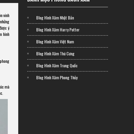
n vinh
Blog Hình Xăm Nhật Bản
 những
được ý
Blog Hình Xăm Harry Potter
n hình
Blog Hình Xăm Việt Nam
Blog Hình Xăm Thú Cưng
 phong
Blog Hình Xăm Trung Quốc
Blog Hình Xăm Phong Thủy
xúc mà
c.