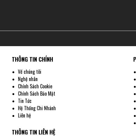
Hình xăm chữ mềm mại
Ý Nghĩa
Sâu Sắc: Mang Câu Chuyện Của Bạn Mãi Mãi
a kiểu chữ đồ sộ - nét đậm, hình khối hình học mạnh mẽ và hình dạng chữ nổi bật thu 
giác đáng kể và độ bền vượt trội.
THÔNG TIN CHÍNH
Về chúng tôi
Nghệ nhân
Chính Sách Cookie
Chính Sách Bảo Mật
Tin Tức
Hệ Thống Chi Nhánh
Liên hệ
THÔNG TIN LIÊN HỆ