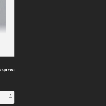
/ 5 (
0
Vote)