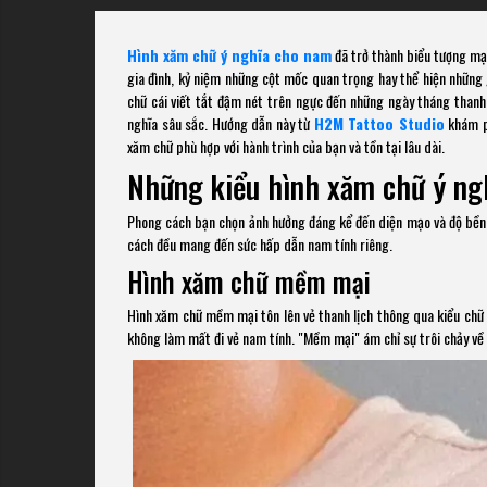
Hình xăm chữ ý nghĩa cho nam
đã trở thành biểu tượng mạn
gia đình, kỷ niệm những cột mốc quan trọng hay thể hiện những 
chữ cái viết tắt đậm nét trên ngực đến những ngày tháng thanh 
nghĩa sâu sắc. Hướng dẫn này từ
H2M Tattoo Studio
khám ph
xăm chữ phù hợp với hành trình của bạn và tồn tại lâu dài.
Những kiểu hình xăm chữ ý ng
Phong cách bạn chọn ảnh hưởng đáng kể đến diện mạo và độ bền
cách đều mang đến sức hấp dẫn nam tính riêng.
Hình xăm chữ mềm mại
Hình xăm chữ mềm mại tôn lên vẻ thanh lịch thông qua kiểu chữ 
không làm mất đi vẻ nam tính. "Mềm mại" ám chỉ sự trôi chảy về mặ