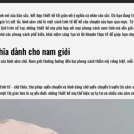
h mẽ của bản sắc, kết hợp thiết kế tối giản với ý nghĩa cá nhân sâu sắc. Dù bạn đang tô
giá trị cốt lõi, hình xăm chữ là một cách tinh tế để kể câu chuyện của bạn qua mực. Từ
lịch trên cổ tay, những thiết kế này phù hợp với mọi phong cách nam tính mà vẫn giữ 
á các phong cách phổ biến, khái niệm sáng tạo và lời khuyên thực tế để giúp bạn chọ
hĩa dành cho nam giới
 của hình xăm chữ. Nam giới thường hướng đến hai phong cách thẩm mỹ riêng biệt, mỗi
tinh tế - chữ thảo, thư pháp uyển chuyển và hình dáng chữ uyển chuyển truyền tải cảm 
t thị giác hơn là sự yếu đuối; những thiết kế này thể hiện sự tự tin và chiều sâu cảm xú