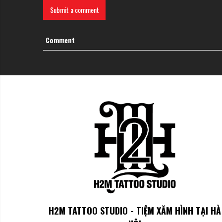
Submit a comment
>>>> ĐỪNG NÊN BỎ QUA:
Top 9+ Ý Tưởng
Hình Xăm Chữ 
Comment
Hình xăm chữ in đậm
Hình xăm chữ in đậm thể hiện sức mạnh nam tính thô sơ thông qu
chú ý. Ngay cả những chữ in đậm nhỏ gọn cũng mang sức nặng thị 
H2M TATTOO STUDIO - TIỆM XĂM HÌNH TẠI HÀ