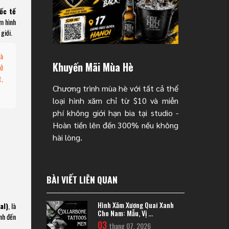
ốc tế
ăm hình
giới.
và
Khuyến Mãi Mùa Hè
 ở
t,
Chương trình mùa hè với tất cả thể
loại hình xăm chỉ từ $10 và miễn
phí không giới hạn bia tại studio -
Hoàn tiền lên đến 300% nếu không
hài lòng.
BÀI VIẾT LIÊN QUAN
Hình Xăm Xương Quai Xanh
al)
, là
Cho Nam: Mẫu, Vị ...
nh đến
03
thang 07, 2026