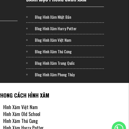
Blog Hình Xăm Nhật Bản
Blog Hình Xăm Harry Potter
Blog Hình Xăm Việt Nam
Blog Hình Xăm Thú Cưng
Blog Hình Xăm Trung Quốc
Blog Hình Xăm Phong Thủy
PHONG CÁCH HÌNH XĂM
ng tạo
Hình Xăm Việt Nam
ghệ sĩ
Hình Xăm Old School
n diện
Hình Xăm Thú Cưng
Hình Xăm Harry Potter