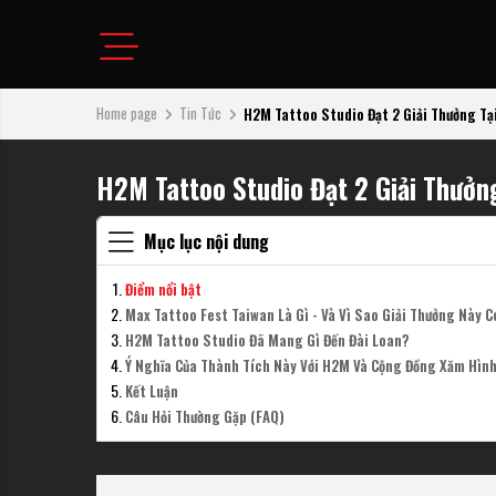
Home page
Tin Tức
H2M Tattoo Studio Đạt 2 Giải Thưởng Tại
H2M Tattoo Studio Đạt 2 Giải Thưởn
Mục lục nội dung
Điểm nổi bật
Max Tattoo Fest Taiwan Là Gì - Và Vì Sao Giải Thưởng Này Có
H2M Tattoo Studio Đã Mang Gì Đến Đài Loan?
Ý Nghĩa Của Thành Tích Này Với H2M Và Cộng Đồng Xăm Hìn
Kết Luận
Câu Hỏi Thường Gặp (FAQ)