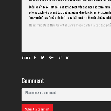
Điều khiến Max Tattoo Fest khác biệt với các hội chợ xăm hìn
phong cách và quy mô tác phẩm, giám khảo là các nghệ sĩ xăm hìn
"may mắn" hay "ngẫu nhiên" trong kết quả - mỗi giải thưởng phản
Hạng mục Best New Oriental Large Piece đánh giá các tác phẩm
kiện - đây là hạng mục cạnh tranh khốc liệt vì đòi hỏi nghệ sĩ 
Best of The Day vinh danh tác phẩm xuất sắc nhất trong ngày thi
Share:
Comment
Submit a comment