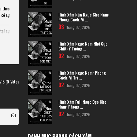
a theo
Hình Xăm Nửa Ngực Cho Nam:
 có sự
Phong Cách, Vị ...
03
thang 07, 2026
tại sự
ng mục
Hình Xăm Ngực Nam Nhỏ Cực
Chất: Ý Tưởng ...
02
thang 07, 2026
Hình Xăm Ngực Nam: Phong
Cách, Vị Trí ...
/ 5 (
0
Vote)
02
thang 07, 2026
Hình Xăm Full Ngực Đẹp Cho
Nam: Phong ...
02
thang 07, 2026
DANH MỤC PHONG CÁCH XĂM