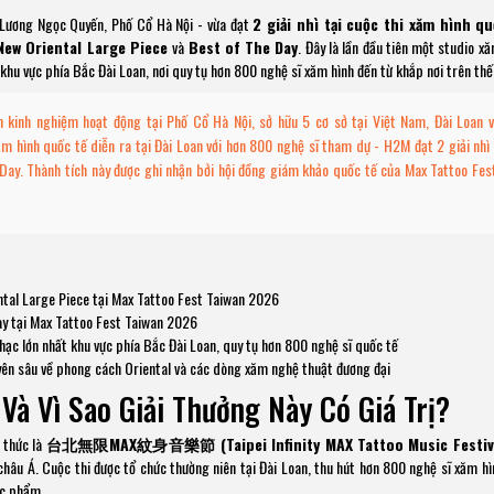
7 Lương Ngọc Quyến, Phố Cổ Hà Nội - vừa đạt
2 giải nhì tại cuộc thi xăm hình qu
New Oriental Large Piece
và
Best of The Day
. Đây là lần đầu tiên một studio x
khu vực phía Bắc Đài Loan, nơi quy tụ hơn 800 nghệ sĩ xăm hình đến từ khắp nơi trên thế 
 kinh nghiệm hoạt động tại Phố Cổ Hà Nội, sở hữu 5 cơ sở tại Việt Nam, Đài Loan 
 hình quốc tế diễn ra tại Đài Loan với hơn 800 nghệ sĩ tham dự - H2M đạt 2 giải nhì
ay. Thành tích này được ghi nhận bởi hội đồng giám khảo quốc tế của Max Tattoo Fes
tal Large Piece tại Max Tattoo Fest Taiwan 2026
ay tại Max Tattoo Fest Taiwan 2026
hạc lớn nhất khu vực phía Bắc Đài Loan, quy tụ hơn 800 nghệ sĩ quốc tế
ên sâu về phong cách Oriental và các dòng xăm nghệ thuật đương đại
 Và Vì Sao Giải Thưởng Này Có Giá Trị?
h thức là
台北無限MAX紋身音樂節 (Taipei Infinity MAX Tattoo Music Festiv
hâu Á. Cuộc thi được tổ chức thường niên tại Đài Loan, thu hút hơn 800 nghệ sĩ xăm hì
ác phẩm.