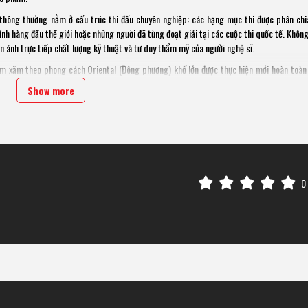
h thông thường nằm ở cấu trúc thi đấu chuyên nghiệp: các hạng mục thi được phân chi
h hàng đầu thế giới hoặc những người đã từng đoạt giải tại các cuộc thi quốc tế. Không
 ánh trực tiếp chất lượng kỹ thuật và tư duy thẩm mỹ của người nghệ sĩ.
 xăm theo phong cách Oriental (Đông phương) khổ lớn được thực hiện mới hoàn toàn 
vừa có kỹ thuật tốt, vừa hoàn thành tác phẩm trong điều kiện áp lực thời gian thực. Hạ
Show more
, không giới hạn phong cách - và chỉ có một giải duy nhất được trao mỗi ngày.
0